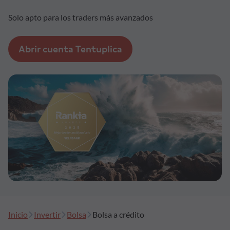
Solo apto para los traders más avanzados
Formación
Abrir cuenta Tentuplica
Síguenos
Blog
Conócenos
Ayuda
Inicio
Invertir
Bolsa
Bolsa a crédito