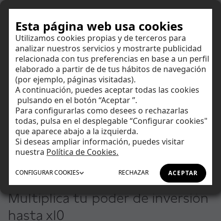
Hazte cliente
Esta página web usa cookies
Utilizamos cookies propias y de terceros para
analizar nuestros servicios y mostrarte publicidad
Aplicable a acciones
relacionada con tus preferencias en base a un perfil
elaborado a partir de de tus hábitos de navegación
6
/6
(por ejemplo, páginas visitadas).
A continuación, puedes aceptar todas las cookies
Ahorrar
Este número es indicativo del riesgo del producto, siendo 1/6
pulsando en el botón “Aceptar ”.
indicativo de menor riesgo y 6/6 de mayor riesgo
Para configurarlas como desees o rechazarlas
todas, pulsa en el desplegable “Configurar cookies"
La alerta de complejidad es aplicable al producto de operativa
Invertir
apalancada (Cuenta Quintuplica y Cuenta Tentuplica).
que aparece abajo a la izquierda.
Si deseas ampliar información, puedes visitar
!
Producto financiero que no es sencillo y puede ser difícil de
Tu día a día
nuestra
Política de Cookies.
comprender.
CONFIGURAR
COOKIES
RECHAZAR
ACEPTAR
Bolsa a Crédito
Asesoramiento
Multiplica tu poder de inversión
Financiación
hasta x10