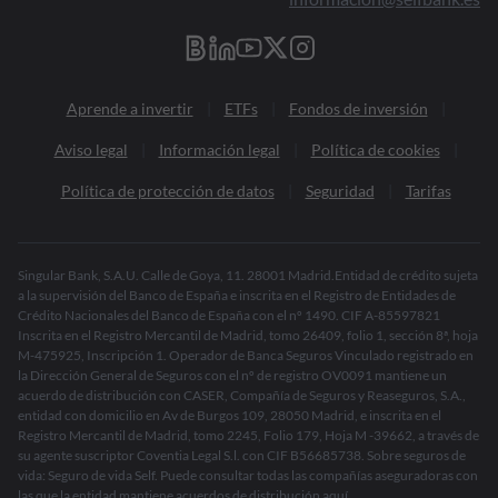
Aprende a invertir
ETFs
Fondos de inversión
Aviso legal
Información legal
Política de cookies
Política de protección de datos
Seguridad
Tarifas
Singular Bank, S.A.U. Calle de Goya, 11. 28001 Madrid.Entidad de crédito sujeta
a la supervisión del Banco de España e inscrita en el Registro de Entidades de
Crédito Nacionales del Banco de España con el nº 1490. CIF A-85597821
Inscrita en el Registro Mercantil de Madrid, tomo 26409, folio 1, sección 8ª, hoja
M-475925, Inscripción 1. Operador de Banca Seguros Vinculado registrado en
la Dirección General de Seguros con el nº de registro OV0091 mantiene un
acuerdo de distribución con CASER, Compañía de Seguros y Reaseguros, S.A.,
entidad con domicilio en Av de Burgos 109, 28050 Madrid, e inscrita en el
Registro Mercantil de Madrid, tomo 2245, Folio 179, Hoja M -39662, a través de
su agente suscriptor Coventia Legal S.l. con CIF B56685738. Sobre seguros de
vida: Seguro de vida Self. Puede consultar todas las compañías aseguradoras con
las que la entidad mantiene acuerdos de distribución
aquí
.