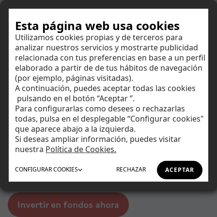
Hazte cliente
Esta página web usa cookies
Utilizamos cookies propias y de terceros para
analizar nuestros servicios y mostrarte publicidad
relacionada con tus preferencias en base a un perfil
Fondos de inversión en
elaborado a partir de de tus hábitos de navegación
(por ejemplo, páginas visitadas).
megatendencias
A continuación, puedes aceptar todas las cookies
Ahorrar
pulsando en el botón “Aceptar ”.
Invertir de la manera tradicional conlleva ciertas desventajas,
Para configurarlas como desees o rechazarlas
ya que la evolución de las distintas áreas geográficas o los
todas, pulsa en el desplegable “Configurar cookies"
Invertir
sectores depende de factores que, a menudo, escapan de
que aparece abajo a la izquierda.
Si deseas ampliar información, puedes visitar
nuestro control: de la bonanza o no del ciclo económico, de
Tu día a día
nuestra
Política de Cookies.
decisiones políticas que, casi siempre, son difíciles de
anticipar, de eventos inesperados en los mercados...
CONFIGURAR
COOKIES
RECHAZAR
ACEPTAR
Así, ¿por qué no invertir con otro prisma?
Asesoramiento
Financiación
Invertir en fondos ahora