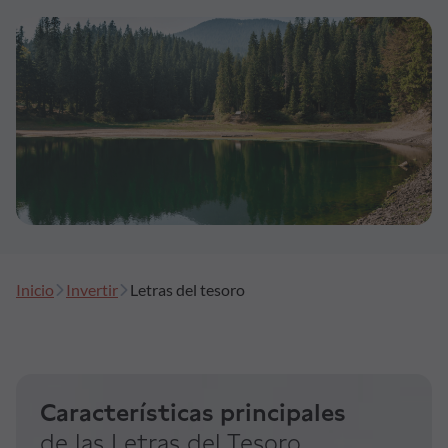
Formación
Síguenos
Blog
Conócenos
Ayuda
Inicio
Invertir
Letras del tesoro
Características principales
de las Letras del Tesoro