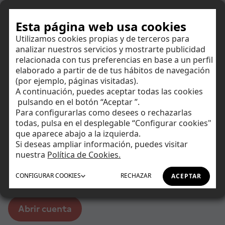
Hazte cliente
Esta página web usa cookies
Utilizamos cookies propias y de terceros para
analizar nuestros servicios y mostrarte publicidad
relacionada con tus preferencias en base a un perfil
2
/6
elaborado a partir de de tus hábitos de navegación
(por ejemplo, páginas visitadas).
Este número es indicativo del riesgo del producto, siendo 1/6
A continuación, puedes aceptar todas las cookies
indicativo de menor riesgo y 6/6 de mayor riesgo.
Ahorrar
pulsando en el botón “Aceptar ”.
Para configurarlas como desees o rechazarlas
El compromiso de devolución del capital (o, en su caso, del
100% del capital) solo es a vencimiento y la venta anticipada
todas, pulsa en el desplegable “Configurar cookies"
Invertir
puede provocar pérdidas.
que aparece abajo a la izquierda.
Si deseas ampliar información, puedes visitar
Letras del Tesoro
Tu día a día
nuestra
Política de Cookies.
CONFIGURAR
COOKIES
RECHAZAR
ACEPTAR
Una alternativa para invertir en renta fija a corto plazo.
Asesoramiento
Abrir cuenta
Financiación