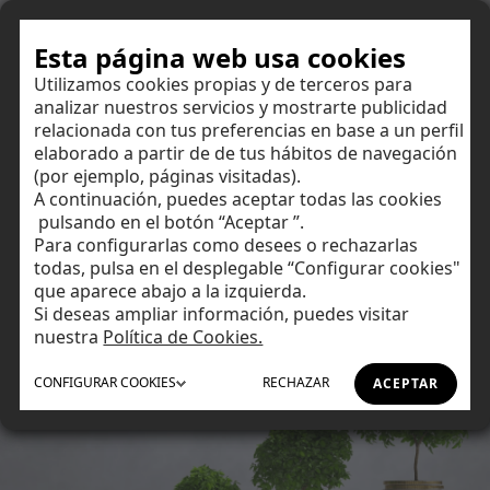
Hazte cliente
Esta página web usa cookies
Utilizamos cookies propias y de terceros para
analizar nuestros servicios y mostrarte publicidad
Saca partido a tus ahorros
relacionada con tus preferencias en base a un perfil
elaborado a partir de de tus hábitos de navegación
mientras te dedicas a lo que te
(por ejemplo, páginas visitadas).
A continuación, puedes aceptar todas las cookies
gusta
Ahorrar
pulsando en el botón “Aceptar ”.
Para configurarlas como desees o rechazarlas
Haz que tu dinero crezca en aguas tranquilas.
todas, pulsa en el desplegable “Configurar cookies"
Invertir
que aparece abajo a la izquierda.
Si deseas ampliar información, puedes visitar
Tu día a día
nuestra
Política de Cookies.
CONFIGURAR
COOKIES
RECHAZAR
ACEPTAR
Asesoramiento
Financiación