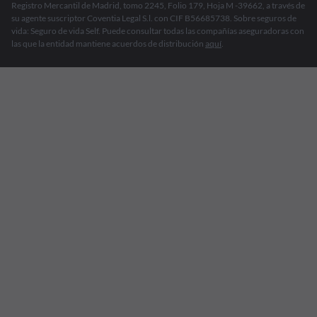
Registro Mercantil de Madrid, tomo 2245, Folio 179, Hoja M -39662, a través de
su agente suscriptor Coventia Legal S.l. con CIF B56685738. Sobre seguros de
vida: Seguro de vida Self. Puede consultar todas las compañías aseguradoras con
las que la entidad mantiene acuerdos de distribución
aquí
.