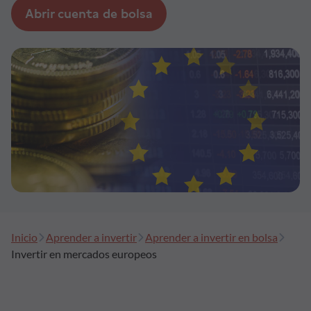
Abrir cuenta de bolsa
Formación
Síguenos
Blog
Conócenos
Ayuda
Inicio
Aprender a invertir
Aprender a invertir en bolsa
Invertir en mercados europeos