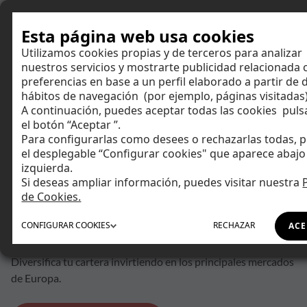
Hazte cliente
Esta página web usa cookies
Utilizamos cookies propias y de terceros para analizar
nuestros servicios y mostrarte publicidad relacionada 
preferencias en base a un perfil elaborado a partir de 
Aplicable a las acciones
La alerta de complejidad es
hábitos de navegación (por ejemplo, páginas visitadas)
aplicable al producto de
operativa apalancada (Cuenta
6
/6
A continuación, puedes aceptar todas las cookies pul
Tentuplica).
el botón “Aceptar ”.
Ahorrar
Este número es indicativo del
Para configurarlas como desees o rechazarlas todas, p
riesgo del producto, siendo
Producto financiero que no es
el desplegable “Configurar cookies" que aparece abajo 
1/6 indicativo de menor riesgo
sencillo y puede ser dificil de
izquierda.
Invertir
y 6/6 de mayor riesgo
comprender.
Si deseas ampliar información, puedes visitar nuestra
de Cookies.
Invertir
Tu día a día
en mercados europeos
CONFIGURAR
COOKIES
RECHAZAR
ACE
Asesoramiento
Diversifica tu cartera invirtiendo en los principales mercados
de Europa.
Financiación