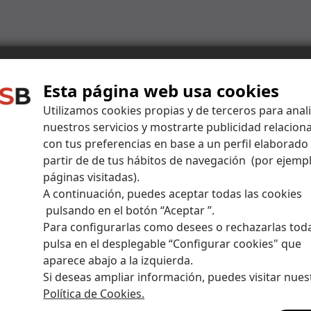
Esta página web usa cookies
Centro de ayuda
Utilizamos cookies propias y de terceros para anal
nuestros servicios y mostrarte publicidad relacion
con tus preferencias en base a un perfil elaborado
puestas a todas tus dudas y amplía tus conocimiento
partir de de tus hábitos de navegación (por ejempl
páginas visitadas).
A continuación, puedes aceptar todas las cookies
pulsando en el botón “Aceptar ”.
Para configurarlas como desees o rechazarlas tod
pulsa en el desplegable “Configurar cookies" que
aparece abajo a la izquierda.
Si deseas ampliar información, puedes visitar nues
taforma no arranca. ¿Cuál puede ser el problema?
Política de Cookies.