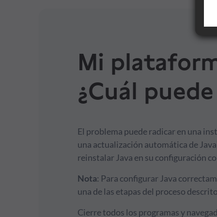
Financiación
Formación
Mi plataform
¿Cuál puede 
Síguenos
Blog
El problema puede radicar en una insta
Conócenos
una actualización automática de Java)
reinstalar Java en su configuración c
Ayuda
Nota
: Para configurar Java correctame
una de las etapas del proceso descrit
Cierre todos los programas y navegad