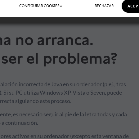
CONFIGURAR
COOKIES
RECHAZAR
ACEP
a no arranca.
ser el problema?
lación incorrecta de Java en su ordenador (p.ej., tras
. Si su PC utiliza Windows XP, Vista o Seven, puede
orrecta siguiendo este proceso.
nte, es necesario seguir al pie de la letra todas y cada
o a continuación.
ores activos en su ordenador (excepto esta ventana de