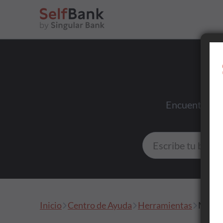
Ahorrar
Encuentra res
Invertir
Tu día a día
Inicio
Centro de Ayuda
Herramientas
Mi pla
Asesoramiento