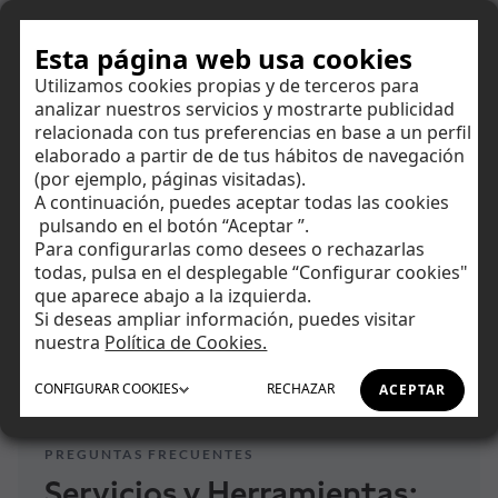
Hazte cliente
Esta página web usa cookies
Utilizamos cookies propias y de terceros para
analizar nuestros servicios y mostrarte publicidad
Centro de ayuda
relacionada con tus preferencias en base a un perfil
elaborado a partir de de tus hábitos de navegación
(por ejemplo, páginas visitadas).
Encuentra respuestas a todas tus dudas y amplía tus
A continuación, puedes aceptar todas las cookies
conocimientos financieros.
Ahorrar
pulsando en el botón “Aceptar ”.
Para configurarlas como desees o rechazarlas
todas, pulsa en el desplegable “Configurar cookies"
Invertir
que aparece abajo a la izquierda.
Si deseas ampliar información, puedes visitar
Tu día a día
nuestra
Política de Cookies.
Inicio
Centro de Ayuda
Servicios
CONFIGURAR
COOKIES
RECHAZAR
ACEPTAR
Asesoramiento
PREGUNTAS FRECUENTES
Financiación
Servicios y Herramientas