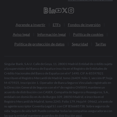
Aprende a invertir
ETFs
Fondos de inversión
Aviso legal
Información legal
Política de cookies
Política de protección de datos
Seguridad
Tarifas
Singular Bank, S.A.U. Calle de Goya, 11. 28001 Madrid.Entidad de crédito sujeta
a la supervisión del Banco de España e inscrita en el Registro de Entidades de
Crédito Nacionales del Banco de España con el nº 1490. CIF A-85597821
Inscrita en el Registro Mercantil de Madrid, tomo 26409, folio 1, sección 8ª, hoja
M-475925, Inscripción 1. Operador de Banca Seguros Vinculado registrado en
la Dirección General de Seguros con el nº de registro OV0091 mantiene un
acuerdo de distribución con CASER, Compañía de Seguros y Reaseguros, S.A.,
entidad con domicilio en Av de Burgos 109, 28050 Madrid, e inscrita en el
Registro Mercantil de Madrid, tomo 2245, Folio 179, Hoja M -39662, a través de
su agente suscriptor Coventia Legal S.l. con CIF B56685738. Sobre seguros de
vida: Seguro de vida Self. Puede consultar todas las compañías aseguradoras con
las que la entidad mantiene acuerdos de distribución
aquí
.