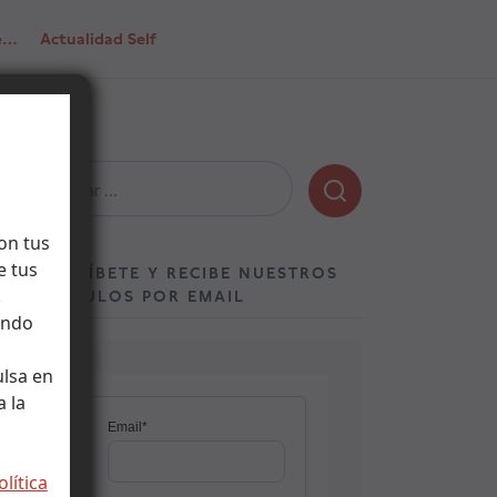
de…
Actualidad Self
Buscar:
on tus
e tus
SUSCRÍBETE Y RECIBE NUESTROS
.
ARTÍCULOS POR EMAIL
ando
ulsa en
 la
olítica