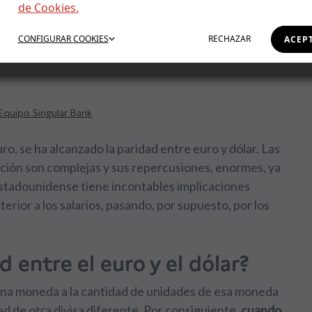
de Cookies.
o ¿Qué implicaciones
CONFIGURAR
COOKIES
RECHAZAR
ACEP
Equipo Singular Bank
ro, se ha alcanzado la paridad entre euro y dólar. Las
uación son complejas y sus repercusiones, enormes, ya
a estadounidense tiene incontables implicaciones
terior a los salarios, pasando, por supuesto, por los
d entre el euro y el dólar?
una moneda a la cantidad de unidades de esa moneda
d de otra divisa diferente. Por consiguiente,
cuando