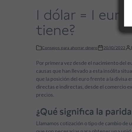
1 dólar = 1 eur
tiene?
Consejos para ahorrar dinero
20/10/2022
Por primera vez desde el nacimiento del eu
causas que han llevado a esta insólita sit
que la posición del euro frente a la divis
directas e indirectas, desde el comercio ex
precios.
¿Qué significa la parida
Llamamos cotización o tipo de cambio de 
que son necesarias para obtener una unida