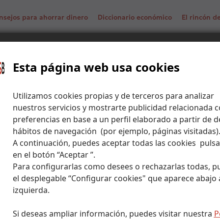
nsejos para ahorrar dinero
Diccionario económico
El rincón 
 1 euro ¿Qué implicaciones tiene?
Esta página web usa cookies
Utilizamos cookies propias y de terceros para analizar
nuestros servicios y mostrarte publicidad relacionada c
preferencias en base a un perfil elaborado a partir de d
hábitos de navegación (por ejemplo, páginas visitadas)
A continuación, puedes aceptar todas las cookies puls
en el botón “Aceptar ”.
Para configurarlas como desees o rechazarlas todas, p
el desplegable “Configurar cookies" que aparece abajo a
izquierda.
Si deseas ampliar información, puedes visitar nuestra
P