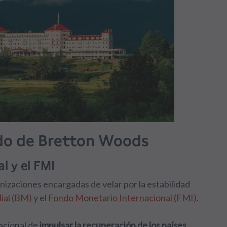
do de Bretton Woods
l y el FMI
nizaciones encargadas de velar por la estabilidad
ial (BM)
y el
Fondo Monetario Internacional (FMI)
.
acional de
impulsar la recuperación de los países