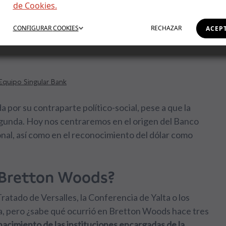
de Cookies.
: el orden que
CONFIGURAR
COOKIES
RECHAZAR
ACEP
Equipo Singular Bank
por su contraparte político-social, pese a que la
 segunda. Hoy nos centraremos en el origen del Banco
nal, así como en el reconocimiento del dólar como
 Bretton Woods?
atado de Versalles, la Conferencia de Yalta o los
ia, pero ¿sabe qué ocurrió en Bretton Woods hace tres
acimiento de las instituciones encargadas de la