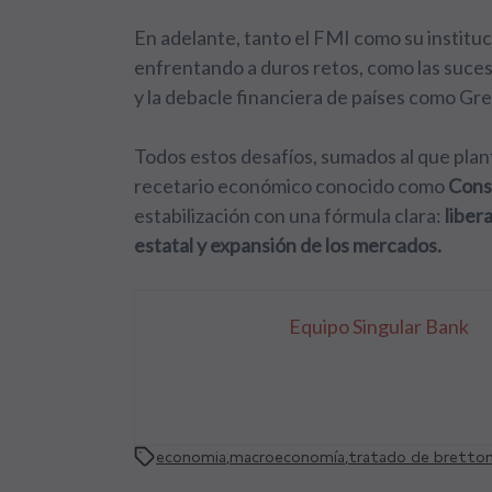
En adelante, tanto el FMI como su institu
enfrentando a duros retos, como las sucesiv
y la debacle financiera de países como Gre
Todos estos desafíos, sumados al que plant
recetario económico conocido como
Cons
estabilización con una fórmula clara:
liber
estatal y expansión de los mercados.
Equipo Singular Bank
economia
,
macroeconomía
,
tratado de bretto