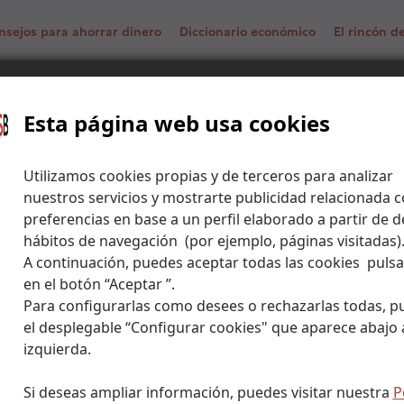
nsejos para ahorrar dinero
Diccionario económico
El rincón 
Woods: el orden que heredamos
Esta página web usa cookies
Utilizamos cookies propias y de terceros para analizar
nuestros servicios y mostrarte publicidad relacionada c
preferencias en base a un perfil elaborado a partir de d
hábitos de navegación (por ejemplo, páginas visitadas)
A continuación, puedes aceptar todas las cookies puls
en el botón “Aceptar ”.
Para configurarlas como desees o rechazarlas todas, p
el desplegable “Configurar cookies" que aparece abajo a
izquierda.
Si deseas ampliar información, puedes visitar nuestra
P