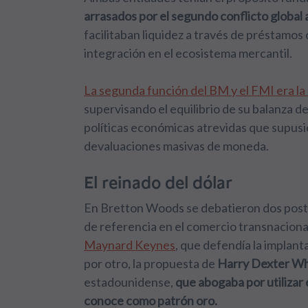
arrasados por el segundo conflicto global 
facilitaban liquidez a través de préstamos 
integración en el ecosistema mercantil.
La segunda función del BM y el FMI era la 
supervisando el equilibrio de su balanza d
políticas económicas atrevidas que supusie
devaluaciones masivas de moneda.
El reinado del dólar
En Bretton Woods se debatieron dos postu
de referencia en el comercio transnacional
Maynard Keynes
, que defendía la implan
por otro, la propuesta de
Harry Dexter Wh
estadounidense,
que abogaba por utilizar 
conoce como patrón oro.