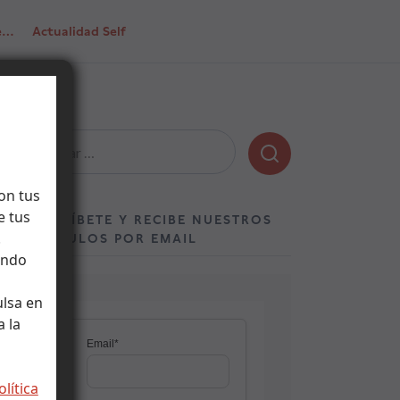
de…
Actualidad Self
Buscar:
on tus
e tus
SUSCRÍBETE Y RECIBE NUESTROS
.
ARTÍCULOS POR EMAIL
ando
ulsa en
 la
olítica