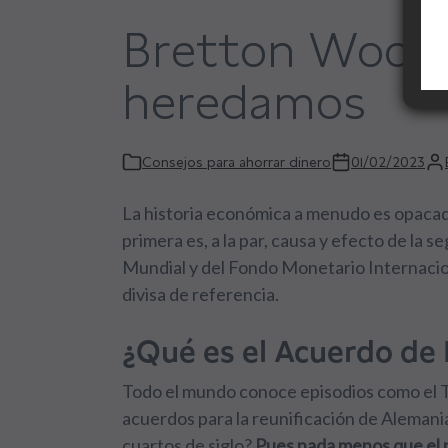
Bretton Woods
heredamos
Consejos para ahorrar dinero
01/02/2023
La historia económica a menudo es opacada 
primera es, a la par, causa y efecto de la
Mundial y del Fondo Monetario Internacio
divisa de referencia.
¿Qué es el Acuerdo de
Todo el mundo conoce episodios como el Tr
acuerdos para la reunificación de Aleman
cuartos de siglo?
Pues nada menos que el n