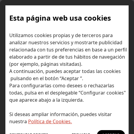
Skip
to
content
Esta página web usa cookies
El mercado inmobiliario español
Inicio
Actualidad Self
Utilizamos cookies propias y de terceros para
continuará al alza en 2025 y 2026, según Singular Bank
analizar nuestros servicios y mostrarte publicidad
relacionada con tus preferencias en base a un perfil
elaborado a partir de de tus hábitos de navegación
(por ejemplo, páginas visitadas).
A continuación, puedes aceptar todas las cookies
pulsando en el botón “Aceptar ”.
Para configurarlas como desees o rechazarlas
todas, pulsa en el desplegable “Configurar cookies"
que aparece abajo a la izquierda.
Si deseas ampliar información, puedes visitar
nuestra
Política de Cookies.