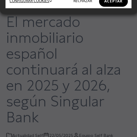
CONFIGURAR
COOKIES
RECHAZAR
ACEPTAR
El mercado
inmobiliario
español
continuará al alza
en 2025 y 2026,
según Singular
Bank
Actualidad Self
22/05/2025
Equipo Self Bank