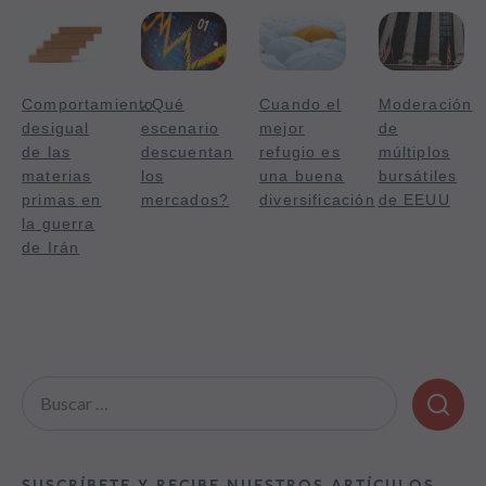
Comportamiento
¿Qué
Cuando el
Moderación
desigual
escenario
mejor
de
de las
descuentan
refugio es
múltiplos
materias
los
una buena
bursátiles
primas en
mercados?
diversificación
de EEUU
la guerra
de Irán
Buscar:
SUSCRÍBETE Y RECIBE NUESTROS ARTÍCULOS