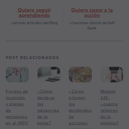
Quiero seguir
Quiero pasar a la
aprendiendo
acción
con más artículos del Blog
y hacerme cliente de Self
Bank
POST RELACIONADOS
Fondos de
¿Cómo
¿Cómo
Modelo
inversión
declarar
tributan
145:
y planes
las
los
¿cuánto
de
ganancias
dividendos
retienen
pensiones
de la
de
de la
en el IRPF
bolsa?
acciones
nómina?