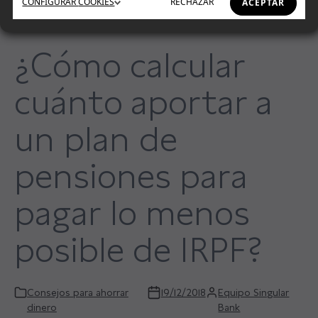
CONFIGURAR
COOKIES
RECHAZAR
ACEPTAR
¿Cómo calcular
cuánto aportar a
un plan de
pensiones para
pagar lo menos
posible de IRPF?
Consejos para ahorrar
19/12/2018
Equipo Singular
dinero
Bank