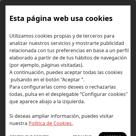
Skip
to
content
Esta página web usa cookies
¿Cómo calcular cuánto
Inicio
Consejos para ahorrar dinero
Utilizamos cookies propias y de terceros para
aportar a un plan de pensiones para pagar lo menos posible de
analizar nuestros servicios y mostrarte publicidad
IRPF?
relacionada con tus preferencias en base a un perfil
elaborado a partir de de tus hábitos de navegación
(por ejemplo, páginas visitadas).
A continuación, puedes aceptar todas las cookies
pulsando en el botón “Aceptar ”.
Para configurarlas como desees o rechazarlas
todas, pulsa en el desplegable “Configurar cookies"
que aparece abajo a la izquierda.
Si deseas ampliar información, puedes visitar
nuestra
Política de Cookies.