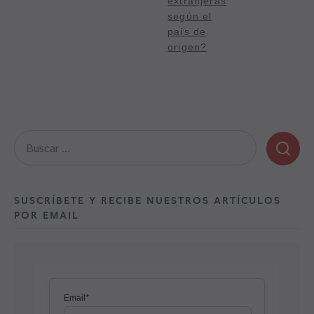
extranjeras
según el
país de
origen?
Buscar:
SUSCRÍBETE Y RECIBE NUESTROS ARTÍCULOS
POR EMAIL