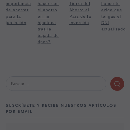
importancia
hacer con
Tierra del
banco te
de ahorrar
el ahorro
Ahorro al
exige que
para la
en mi
País de la
tengas el
jubilación
hipoteca
Inversión
DNI
tras la
actualizado
bajada de
tipos?
Buscar:
SUSCRÍBETE Y RECIBE NUESTROS ARTÍCULOS
POR EMAIL