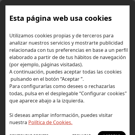
Skip
to
content
Esta página web usa cookies
Cómo estar en plena
Inicio
Consejos para ahorrar dinero
Utilizamos cookies propias y de terceros para
forma ahorrándose el gasto del gimnasio
analizar nuestros servicios y mostrarte publicidad
relacionada con tus preferencias en base a un perfil
elaborado a partir de de tus hábitos de navegación
(por ejemplo, páginas visitadas).
A continuación, puedes aceptar todas las cookies
pulsando en el botón “Aceptar ”.
Para configurarlas como desees o rechazarlas
todas, pulsa en el desplegable “Configurar cookies"
que aparece abajo a la izquierda.
Si deseas ampliar información, puedes visitar
nuestra
Política de Cookies.