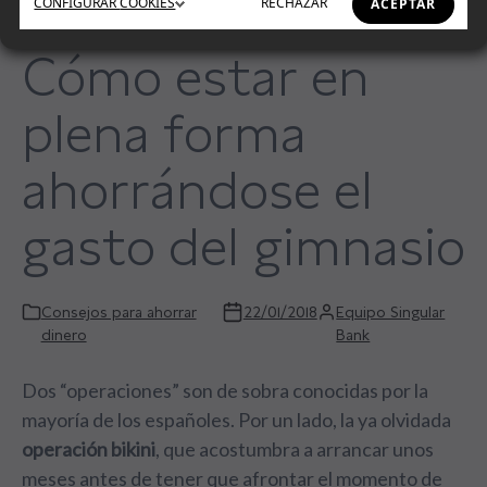
CONFIGURAR
COOKIES
RECHAZAR
ACEPTAR
Cómo estar en
plena forma
ahorrándose el
gasto del gimnasio
Consejos para ahorrar
22/01/2018
Equipo Singular
dinero
Bank
Dos “operaciones” son de sobra conocidas por la
mayoría de los españoles. Por un lado, la ya olvidada
operación bikini
, que acostumbra a arrancar unos
meses antes de tener que afrontar el momento de