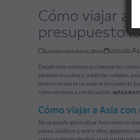
Cómo viajar a 
presupuesto l
Consejos para ahorrar dinero
12/06/2017
E
Desde este extremo occidental del contine
también en cultura, tradición, religión, pa
hecho convierte un viaje al otro lado de E
como veremos a continuación,
apta para m
Cómo viajar a Asia con
No se puede generalizar Asia como un únic
países asiáticos y, entre ellos, gigantes co
como un mismo destino
, pues darían para 