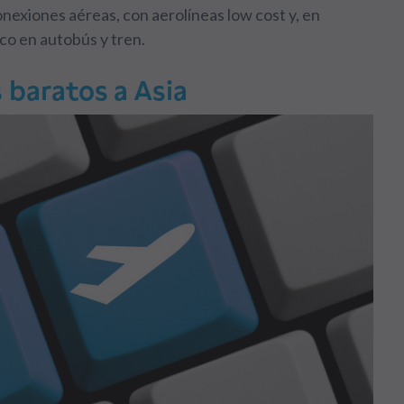
nexiones aéreas, con aerolíneas low cost y, en
co en autobús y tren.
 baratos a Asia