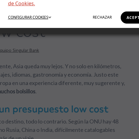
de Cookies.
Asia con un
CONFIGURAR
COOKIES
RECHAZAR
ACEP
ow cost
quipo Singular Bank
nte, Asia queda muy lejos. Y no solo en kilómetros,
isajes, idiomas, gastronomía y economía. Justo este
uropa en una experiencia diferente, muy sugerente y,
uchos bolsillos
.
 un presupuesto low cost
o destino, todo lo contrario. Según la ONU hay 48
mo Rusia, China o India,
difícilmente catalogables
más de un viaje.