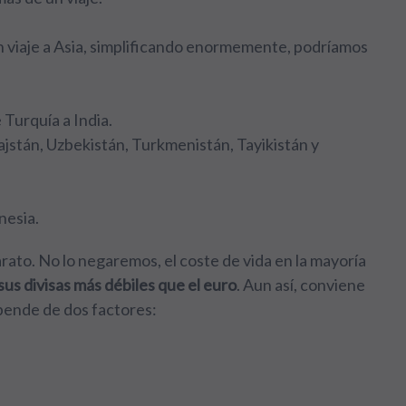
un viaje a Asia, simplificando enormemente, podríamos
Turquía a India.
ajstán, Uzbekistán, Turkmenistán, Tayikistán y
nesia.
barato. No lo negaremos, el coste de vida en la mayoría
us divisas más débiles que el euro
. Aun así, conviene
epende de dos factores:
.