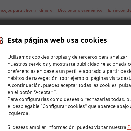
nsejos para ahorrar dinero
Diccionario económico
El rincón 
ar a Asia con un presupuesto low cost
Esta página web usa cookies
Utilizamos cookies propias y de terceros para analizar
nuestros servicios y mostrarte publicidad relacionada c
preferencias en base a un perfil elaborado a partir de d
hábitos de navegación (por ejemplo, páginas visitadas)
A continuación, puedes aceptar todas las cookies puls
en el botón “Aceptar ”.
Para configurarlas como desees o rechazarlas todas, p
el desplegable “Configurar cookies" que aparece abajo a
izquierda.
Si deseas ampliar información, puedes visitar nuestra
P