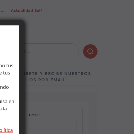
de…
Actualidad Self
Buscar:
on tus
e tus
SUSCRÍBETE Y RECIBE NUESTROS
.
ARTÍCULOS POR EMAIL
ando
ulsa en
 la
olítica