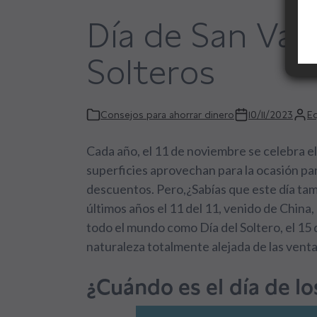
Día de San Vale
Solteros
Consejos para ahorrar dinero
10/11/2023
Eq
Cada año, el 11 de noviembre se celebra el
superficies aprovechan para la ocasión pa
descuentos. Pero,¿Sabías que este día tam
últimos años el 11 del 11, venido de China
todo el mundo como Día del Soltero, el 15 
naturaleza totalmente alejada de las ventas
¿Cuándo es el día de lo