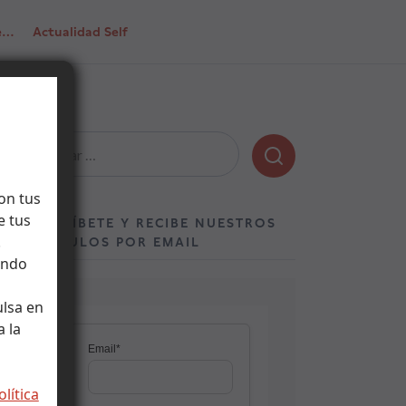
de…
Actualidad Self
Buscar:
on tus
e tus
SUSCRÍBETE Y RECIBE NUESTROS
.
ARTÍCULOS POR EMAIL
ando
ulsa en
 la
olítica