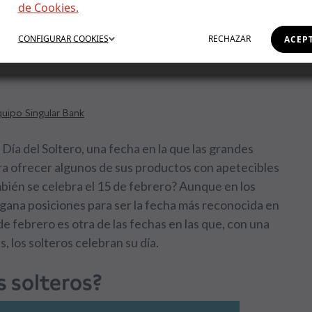
de Cookies.
ntín y Día de los
CONFIGURAR
COOKIES
RECHAZAR
ACEP
uipo Singular Bank
 Día del Soltero, una fecha en la que las grandes
ra ofrecer algunos de sus productos con apetecibles
bién se celebra el 15 de febrero? Aunque en los
, gana posiciones para ser la fecha más reconocida en
de febrero es otra de las fechas en las que, con una
, los solteros celebran su día.
s solteros?