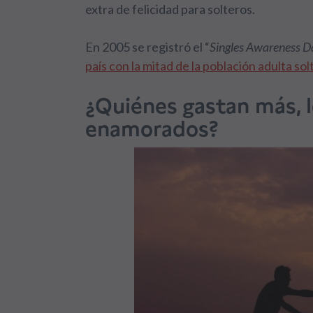
extra de felicidad para solteros.
En 2005 se registró el “
Singles Awareness D
país con la mitad de la población adulta sol
¿Quiénes gastan más, lo
enamorados?