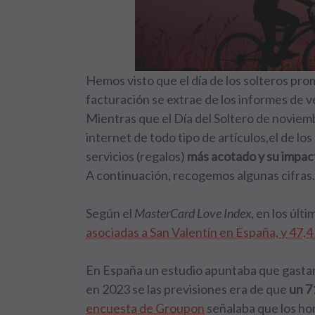
Hemos visto que el día de los solteros pro
facturación se extrae de los informes de
Mientras que el Día del Soltero de novie
internet de todo tipo de artículos,el de l
servicios (regalos)
más acotado y su impac
A continuación, recogemos algunas cifras.
Según el
MasterCard Love Index
, en los últ
asociadas a San Valentín en España, y 47,4
En España un estudio apuntaba que gastam
en 2023 se las previsiones era de que
un 7
encuesta de Groupon
señalaba que los ho