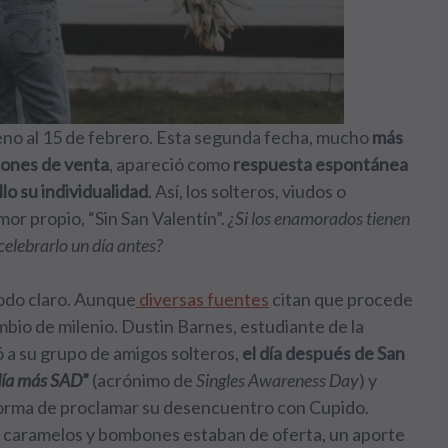
eno al 15 de febrero. Esta segunda fecha, mucho
más
iones de venta
, apareció como
respuesta espontánea
lo su individualidad
. Así, los solteros, viudos o
or propio, “Sin San Valentín”.
¿Si los enamorados tienen
celebrarlo un día antes?
todo claro. Aunque
diversas fuentes
citan que procede
bio de milenio. Dustin Barnes, estudiante de la
ó a su grupo de amigos solteros,
el día después de San
día más SAD
”
(acrónimo de
Singles Awareness Day
) y
 forma de proclamar su desencuentro con Cupido.
s caramelos y bombones estaban de oferta, un aporte