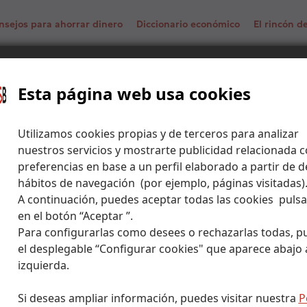
nsejos para ahorrar dinero
Diccionario económico
El rincón 
n Valentín y Día de los Solteros
Esta página web usa cookies
Utilizamos cookies propias y de terceros para analizar
nuestros servicios y mostrarte publicidad relacionada c
preferencias en base a un perfil elaborado a partir de d
hábitos de navegación (por ejemplo, páginas visitadas)
A continuación, puedes aceptar todas las cookies puls
en el botón “Aceptar ”.
Para configurarlas como desees o rechazarlas todas, p
el desplegable “Configurar cookies" que aparece abajo a
izquierda.
Si deseas ampliar información, puedes visitar nuestra
P