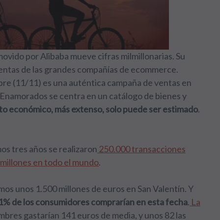
movido por Alibaba mueve cifras milmillonarias. Su
 ventas de las grandes compañías de ecommerce.
mbre (11/11) es una auténtica campaña de ventas en
os Enamorados se centra en un catálogo de bienes y
to económico, más extenso, solo puede ser estimado
.
imos tres años se realizaron
250.000 transacciones
 millones en todo el mundo
.
os unos 1.500 millones de euros en San Valentín. Y
1% de los consumidores comprarían en esta fecha
.
La
mbres gastarían 141 euros de media, y unos 82 las