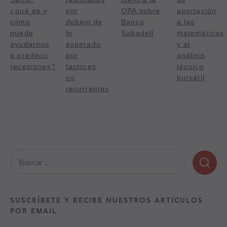
¿qué es y
por
OPA sobre
aportación
cómo
debajo de
Banco
a las
puede
lo
Sabadell
matemáticas
ayudarnos
esperado
y al
a predecir
por
análisis
recesiones?
factores
técnico
no
bursátil
recurrentes
Buscar:
SUSCRÍBETE Y RECIBE NUESTROS ARTÍCULOS
POR EMAIL