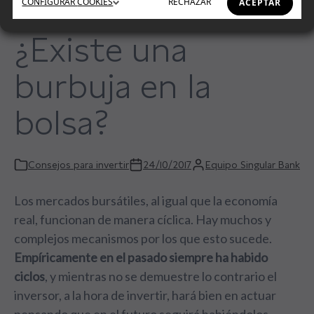
CONFIGURAR
COOKIES
RECHAZAR
ACEPTAR
¿Existe una
burbuja en la
bolsa?
Consejos para invertir
24/10/2017
Equipo Singular Bank
Los mercados bursátiles, al igual que la economía
real, funcionan de manera cíclica. Hay muchos y
complejos mecanismos por los que esto sucede.
Empíricamente en el pasado siempre ha habido
ciclos
, y mientras no se demuestre lo contrario el
inversor, a la hora de invertir, hará bien en actuar