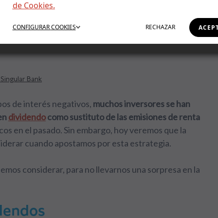
de Cookies.
dendos sí,
CONFIGURAR
COOKIES
RECHAZAR
ACEP
Singular Bank
pos de interés negativos,
muchos inversores se han
en
dividendo
como sustituto de las emisiones de renta
ncos en el pasado. Sin embargo, hoy veremos que la
siderar cuando apostamos por esta estrategia.
bemos considerar, para no llevarnos una sorpresa en la
idendos