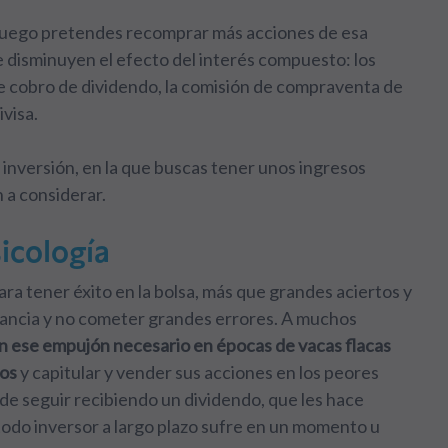
luego pretendes recomprar más acciones de esa
e disminuyen el efecto del interés compuesto: los
e cobro de dividendo, la comisión de compraventa de
ivisa.
 inversión, en la que buscas tener unos ingresos
 a considerar.
icología
ra tener éxito en la bolsa, más que grandes aciertos y
ancia y no cometer grandes errores. A muchos
an ese empujón necesario en épocas de vacas flacas
ros
y capitular y vender sus acciones en los peores
e seguir recibiendo un dividendo, que les hace
 todo inversor a largo plazo sufre en un momento u