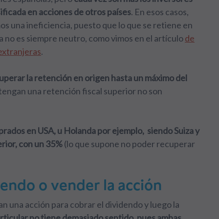
ificada en acciones de otros países
. En esos casos,
 una ineficiencia, puesto que lo que se retiene en
a no es siempre neutro, como vimos en el artículo
de
extranjeras
.
perar la retención en origen hasta un máximo del
 tengan una retención fiscal superior no son
prados en USA, u Holanda por ejemplo, siendo Suiza y
erior, con un 35%
(lo que supone no poder recuperar
dendo o vender la acción
n una acción para cobrar el dividendo y luego la
articular no tiene demasiado sentido, pues ambas