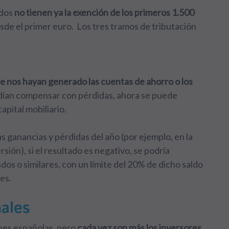
ndos
no tienen ya la exención de los primeros 1.500
de el primer euro. Los tres tramos de tributación
e nos hayan generado las cuentas de ahorro o los
odían compensar con pérdidas, ahora se puede
pital mobiliario.
s ganancias y pérdidas del año (por ejemplo, en la
ión), si el resultado es negativo, se podría
dos o similares, con un límite del 20% de dicho saldo
es.
ales
ones españolas, pero
cada vez son más los inversores