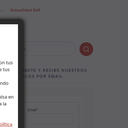
de…
Actualidad Self
Buscar:
on tus
e tus
SUSCRÍBETE Y RECIBE NUESTROS
.
ARTÍCULOS POR EMAIL
ando
ulsa en
 la
olítica