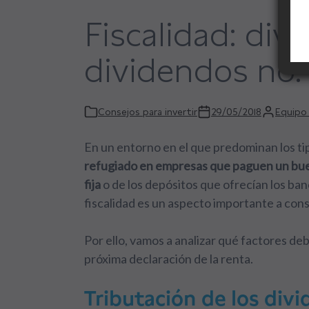
Fiscalidad: divi
dividendos no.
Consejos para invertir
29/05/2018
Equipo 
En un entorno en el que predominan los ti
refugiado en empresas que paguen un bu
fija
o de los depósitos que ofrecían los ba
fiscalidad es un aspecto importante a con
Por ello, vamos a analizar qué factores de
próxima declaración de la renta.
Tributación de los div