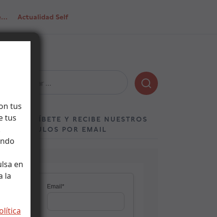
de…
Actualidad Self
Buscar:
on tus
e tus
SUSCRÍBETE Y RECIBE NUESTROS
.
ARTÍCULOS POR EMAIL
ando
ulsa en
 la
olítica