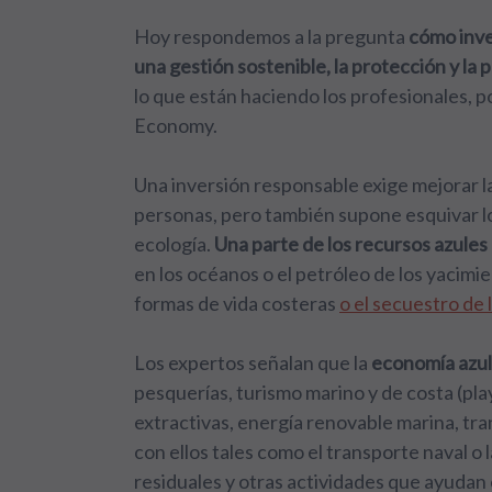
Hoy respondemos a la pregunta
cómo inve
una gestión sostenible, la protección y la
lo que están haciendo los profesionales, 
Economy.
Una inversión responsable exige mejorar la
personas, pero también supone esquivar lo
ecología.
Una parte de los recursos azules
en los océanos o el petróleo de los yacimi
formas de vida costeras
o el secuestro de
Los expertos señalan que la
economía azul
pesquerías, turismo marino y de costa (pla
extractivas, energía renovable marina, tra
con ellos tales como el transporte naval o 
residuales y otras actividades que ayudan e