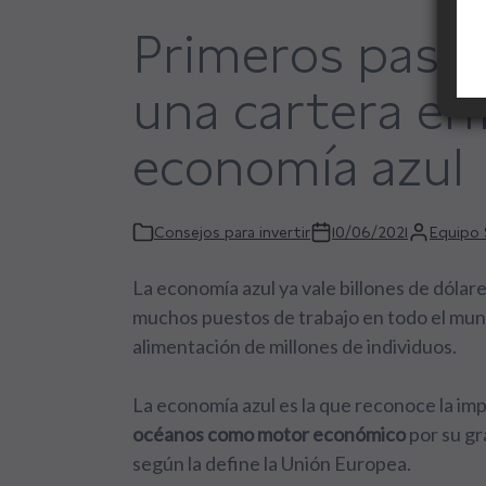
Primeros pasos
una cartera enf
economía azul
Consejos para invertir
10/06/2021
Equipo 
La economía azul ya vale billones de dólar
muchos puestos de trabajo en todo el mun
alimentación de millones de individuos.
La economía azul es la que reconoce la im
océanos como motor económico
por su gr
según la define la Unión Europea.