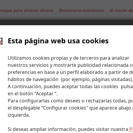
nsejos para ahorrar dinero
Diccionario económico
El rincón 
ara hacerte con una cartera enfocada a la economía azul
Esta página web usa cookies
Utilizamos cookies propias y de terceros para analizar
nuestros servicios y mostrarte publicidad relacionada c
preferencias en base a un perfil elaborado a partir de d
hábitos de navegación (por ejemplo, páginas visitadas)
A continuación, puedes aceptar todas las cookies puls
en el botón “Aceptar ”.
Para configurarlas como desees o rechazarlas todas, p
el desplegable “Configurar cookies" que aparece abajo a
izquierda.
Si deseas ampliar información, puedes visitar nuestra
P