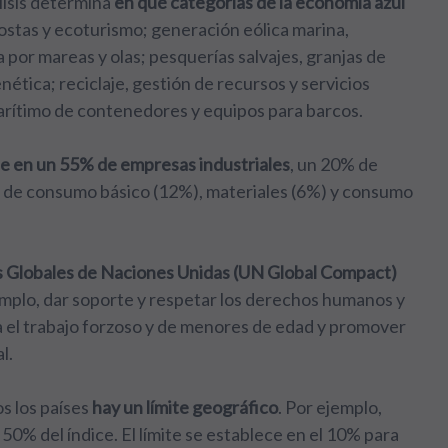
álisis determina
en qué categorías de la economía azul
ostas y ecoturismo; generación eólica marina,
 por mareas y olas; pesquerías salvajes, granjas de
nética; reciclaje, gestión de recursos y servicios
rítimo de contenedores y equipos para barcos.
e en un 55% de empresas industriales
, un 20% de
s de consumo básico (12%), materiales (6%) y consumo
Globales de Naciones Unidas (UN Global Compact)
emplo, dar soporte y respetar los derechos humanos y
ra el trabajo forzoso y de menores de edad y promover
l.
os los países
hay un límite geográfico
. Por ejemplo,
0% del índice. El límite se establece en el 10% para