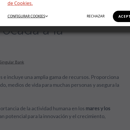
de Cookies.
 para hacerte con
CONFIGURAR
COOKIES
RECHAZAR
ACEP
ocada a la
Singular Bank
es e incluye una amplia gama de recursos. Proporciona
do, medios de vida para muchas personas y asegura la
portancia de la actividad humana en los
mares y los
an potencial para la innovación y el crecimiento,