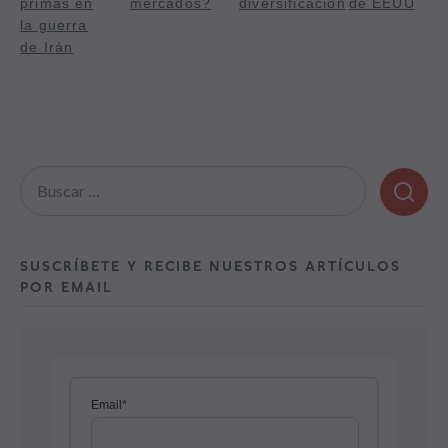
primas en
mercados?
diversificación
de EEUU
la guerra
de Irán
Buscar:
SUSCRÍBETE Y RECIBE NUESTROS ARTÍCULOS
POR EMAIL