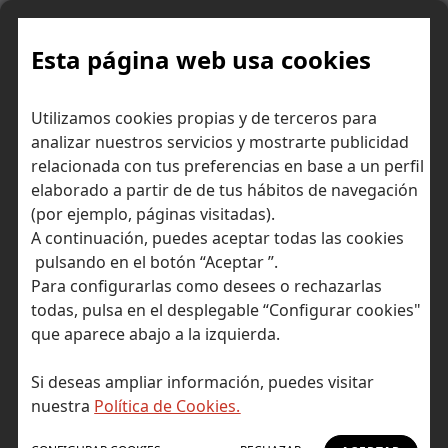
Skip
to
content
Esta página web usa cookies
Posibles impactos del
Inicio
Consejos para invertir
Utilizamos cookies propias y de terceros para
conflicto geopolítico en los mercados
analizar nuestros servicios y mostrarte publicidad
relacionada con tus preferencias en base a un perfil
elaborado a partir de de tus hábitos de navegación
(por ejemplo, páginas visitadas).
A continuación, puedes aceptar todas las cookies
pulsando en el botón “Aceptar ”.
Para configurarlas como desees o rechazarlas
todas, pulsa en el desplegable “Configurar cookies"
que aparece abajo a la izquierda.
Si deseas ampliar información, puedes visitar
nuestra
Política de Cookies.