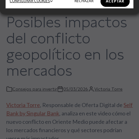
CONFIGURAR
COOKIES
RECHAZAR
ACEPTAR
Posibles impactos
del conflicto
geopolítico en los
mercados
Consejos para invertir
05/03/2026
Victoria Torre
Victoria Torre
, Responsable de Oferta Digital de
Self
Bank by Singular Bank
, analiza en este video cómo el
nuevo conflicto en Oriente Medio puede afectar a
los mercados financieros y qué sectores podrían
verse más impactados.