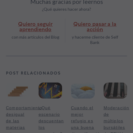
Muchas gracias por leernos
¿Qué quieres hacer ahora?
Quiero seguir
Quiero pasar a la
aprendiendo
acción
con más artículos del Blog
y hacerme cliente de Self
Bank
POST RELACIONADOS
Comportamiento
¿Qué
Cuando el
Moderación
desigual
escenario
mejor
de
de las
descuentan
refugio es
múltiplos
materias
los
una buena
bursátiles