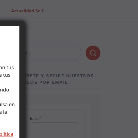
de…
Actualidad Self
Buscar:
on tus
e tus
SUSCRÍBETE Y RECIBE NUESTROS
.
ARTÍCULOS POR EMAIL
ando
ulsa en
 la
olítica