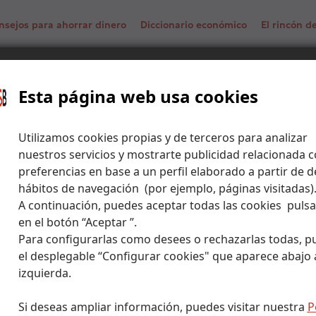
nsejos para ahorrar dinero
Diccionario económico
El rincón 
Infografía julio 2025 – 5Ds: Desglobalización_ Rutas
 macro
Esta página web usa cookies
Utilizamos cookies propias y de terceros para analizar
nuestros servicios y mostrarte publicidad relacionada c
preferencias en base a un perfil elaborado a partir de d
hábitos de navegación (por ejemplo, páginas visitadas)
A continuación, puedes aceptar todas las cookies puls
en el botón “Aceptar ”.
Para configurarlas como desees o rechazarlas todas, p
el desplegable “Configurar cookies" que aparece abajo a
izquierda.
Si deseas ampliar información, puedes visitar nuestra
P