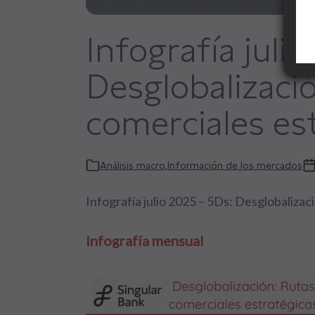
Infografía juli
Desglobalizaci
comerciales es
Análisis macro
,
Información de los mercados
Infografía julio 2025 – 5Ds: Desglobaliza
Infografía mensual