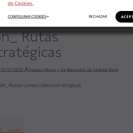
de Cookies.
o 2025 – 5Ds:
CONFIGURAR
COOKIES
RECHAZAR
ACEP
ón_ Rutas
tratégicas
23/07/2025
Equipo Macro y de Mercados de Singular Bank
ción_ Rutas comerciales estratégicas