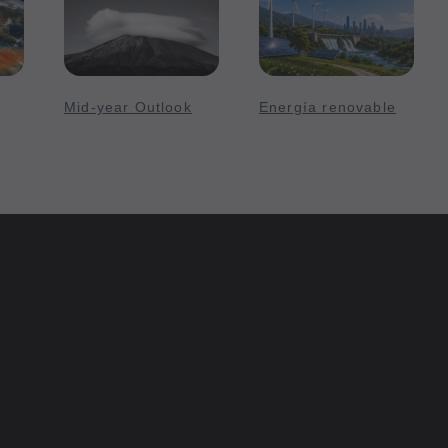
Mid-year Outlook
Energía renovable