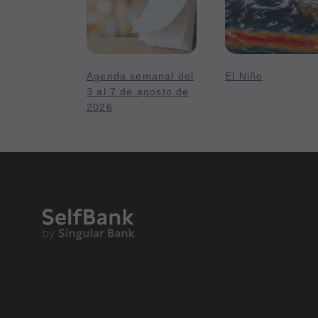
Agenda semanal del
El Niño
3 al 7 de agosto de
2026