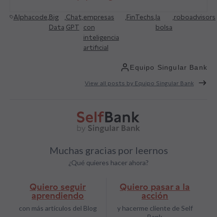
Alphacode
,
Big
,
Chat
,
empresas
,
FinTechs
,
la
,
roboadvisors
Data
GPT
con
bolsa
inteligencia
artificial
Equipo Singular Bank
View all posts by Equipo Singular Bank
Muchas gracias por leernos
¿Qué quieres hacer ahora?
Quiero seguir
Quiero pasar a la
aprendiendo
acción
con más artículos del Blog
y hacerme cliente de Self
Bank