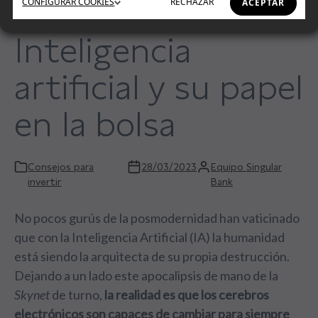
CONFIGURAR
COOKIES
RECHAZAR
ACEPTAR
Inteligencia
artificial y su papel
en la bolsa
Consejos para
28/03/2023
Equipo Singular
invertir
Bank
No pocos gurús de la posmodernidad han vaticinado
que con la Inteligencia Artificial (IA) la humanidad
está siendo la arquitecta de su propia destrucción.
Dejando a un lado este apocalipsis de mano de la
Skynet
de turno,
la realidad es que los cerebros
electrónicos son capaces de cambiar para siempre