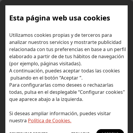
Skip
to
content
Esta página web usa cookies
Inteligencia artificial y su
Inicio
Consejos para invertir
Utilizamos cookies propias y de terceros para
papel en la bolsa
analizar nuestros servicios y mostrarte publicidad
relacionada con tus preferencias en base a un perfil
elaborado a partir de de tus hábitos de navegación
(por ejemplo, páginas visitadas).
A continuación, puedes aceptar todas las cookies
pulsando en el botón “Aceptar ”.
Para configurarlas como desees o rechazarlas
todas, pulsa en el desplegable “Configurar cookies"
que aparece abajo a la izquierda.
Si deseas ampliar información, puedes visitar
nuestra
Política de Cookies.