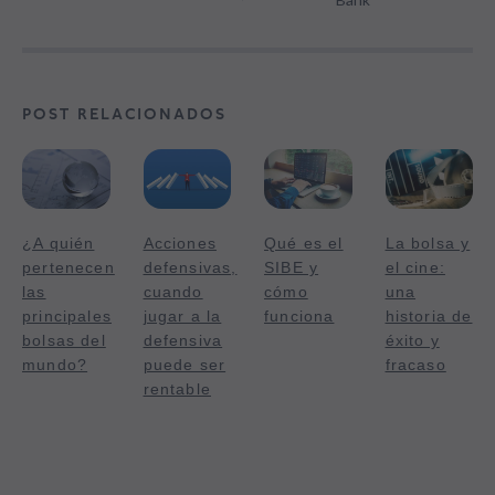
POST RELACIONADOS
¿A quién
Acciones
Qué es el
La bolsa y
pertenecen
defensivas,
SIBE y
el cine:
las
cuando
cómo
una
principales
jugar a la
funciona
historia de
bolsas del
defensiva
éxito y
mundo?
puede ser
fracaso
rentable