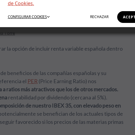
de Cookies.
paña
CONFIGURAR
COOKIES
RECHAZAR
ACEP
ia Torre
r la opción de incluir renta variable española dentro
de beneficios de las compañías españolas y su
eferencia el
PER
(Price Earning Ratio) nos
a a ratios más atractivos que los de otros mercados.
ena
rentabilidad por dividendo (cercana al 5%).
mposición de nuestro IBEX 35, con elevado peso en
potencialmente se benefician de los actuales tipos de
seguir favorecido si los precios de las materias primas