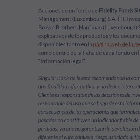
Acciones de un fondo de
Fidelity Funds S
Management (Luxembourg) S.A. FIL Inves
Brown Brothers Harriman (Luxembourg) S.
explicativos de los productos y los docum
disponibles tanto en la
página web de la g
como dentro de la ficha de cada fondo en l
“Información legal”.
Singular Bank no le está recomendando la comp
una finalidad informativa, y no deben interpr
Cliente es responsable de las decisiones de in
responsable del uso que se haga de esta informa
consecuencia de las operaciones que formalice
pasadas no constituyen un indicador fiable de
pérdidas, ya que no garantizan la devolución de
diferente al euro conlleva riesgo asociado al t