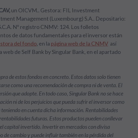
ICAV,
un OICVM.. Gestora: FIL Investment
tment Management (Luxembourg) S.A.. Depositario:
C.A. Nº registro CNMV: 124. Los folletos
entos de datos fundamentales para el inversor están
estora del fondo
, en la
página web de la CNMV
así
a web de Self Bank by Singular Bank, en el apartado
ra de estos fondos en concreto. Estos datos solo tienen
etarse como una recomendación de compra ni de venta. El
versión que adopte. En todo caso, Singular Bank no se hace
ción ni de los perjuicios que pueda sufrir el inversor como
 teniendo en cuenta dicha información. Rentabilidades
 rentabilidades futuras. Estos productos pueden conllevar
l capital invertido. Invertir en mercados con divisa
ipo de cambio y puede influir también en la pérdida del