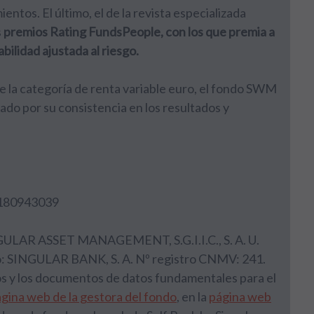
ntos. El último, el de la revista especializada
s
premios Rating FundsPeople, con los que premia a
bilidad ajustada al riesgo.
de la categoría de renta variable euro, el fondo SWM
ado por su consistencia en los resultados y
0180943039
NGULAR ASSET MANAGEMENT, S.G.I.I.C., S. A. U.
: SINGULAR BANK, S. A. Nº registro CNMV: 241.
tos y los documentos de datos fundamentales para el
gina web de la gestora del fondo
, en la
página web