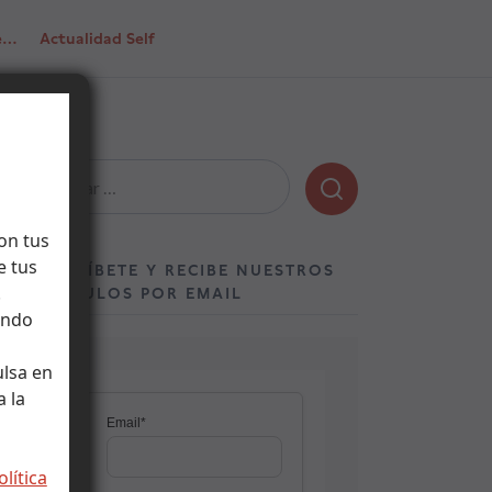
de…
Actualidad Self
Buscar:
on tus
e tus
SUSCRÍBETE Y RECIBE NUESTROS
.
ARTÍCULOS POR EMAIL
ando
ulsa en
 la
olítica