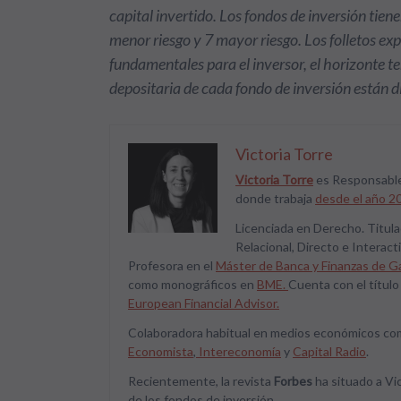
capital invertido. Los fondos de inversión tiene
menor riesgo y 7 mayor riesgo. Los folletos ex
fundamentales para el inversor, el horizonte 
depositaria de cada fondo de inversión están 
Victoria Torre
Victoria Torre
es Responsable
donde trabaja
desde el año 2
Licenciada en Derecho. Titul
Relacional, Directo e Interac
Profesora en el
Máster de Banca y Finanzas de G
como monográficos en
BME.
Cuenta con el título
European Financial Advisor.
Colaboradora habitual en medios económicos c
Economista
,
Intereconomía
y
Capital Radio
.
Recientemente, la revista
Forbes
ha situado a Vic
de los fondos de inversión.