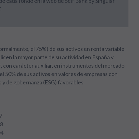
 de cada fondo en la web de Self Bank by Singular
.
ormalmente, el 75%) de sus activos en renta variable
licen la mayor parte de su actividad en España y
r, con carácter auxiliar, en instrumentos del mercado
el 50% de sus activos en valores de empresas con
s y de gobernanza (ESG) favorables.
7
78
04