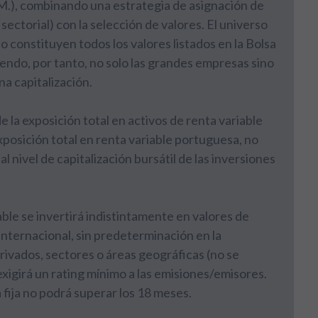
B.M.), combinando una estrategia de asignación de
 sectorial) con la selección de valores. El universo
o constituyen todos los valores listados en la Bolsa
yendo, por tanto, no solo las grandes empresas sino
a capitalización.
 la exposición total en activos de renta variable
xposición total en renta variable portuguesa, no
 nivel de capitalización bursátil de las inversiones
able se invertirá indistintamente en valores de
o internacional, sin predeterminación en la
rivados, sectores o áreas geográficas (no se
xigirá un rating mínimo a las emisiones/emisores.
 fija no podrá superar los 18 meses.