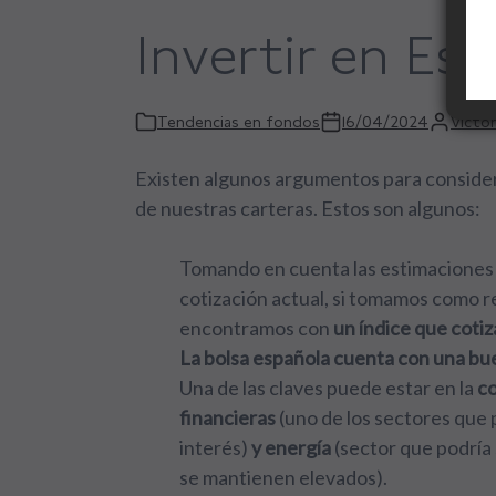
Invertir en Es
Tendencias en fondos
16/04/2024
Victor
Existen algunos argumentos para considera
de nuestras carteras. Estos son algunos:
Tomando en cuenta las estimaciones 
cotización actual, si tomamos como r
encontramos con
un índice que cotiz
La bolsa española cuenta con una bu
Una de las claves puede estar en la
co
financieras
(uno de los sectores que 
interés)
y energía
(sector que podría 
se mantienen elevados).