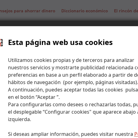
nsejos para ahorrar dinero
Diccionario económico
El rincón 
Invertir en España
fondos
Esta página web usa cookies
Utilizamos cookies propias y de terceros para analizar
nuestros servicios y mostrarte publicidad relacionada c
preferencias en base a un perfil elaborado a partir de d
hábitos de navegación (por ejemplo, páginas visitadas)
A continuación, puedes aceptar todas las cookies puls
en el botón “Aceptar ”.
Para configurarlas como desees o rechazarlas todas, p
el desplegable “Configurar cookies" que aparece abajo a
izquierda.
Si deseas ampliar información, puedes visitar nuestra
P