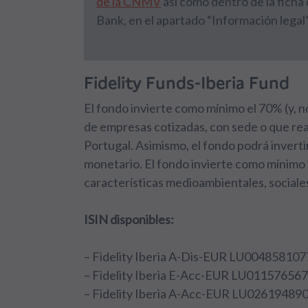
de la CNMV
así como dentro de la ficha
Bank, en el apartado “Información legal”
Fidelity Funds-Iberia Fund
El fondo invierte como mínimo el 70% (y, n
de empresas cotizadas, con sede o que rea
Portugal. Asimismo, el fondo podrá inverti
monetario. El fondo invierte como mínimo 
características medioambientales, sociale
ISIN disponibles:
– Fidelity Iberia A-Dis-EUR LU004858107
– Fidelity Iberia E-Acc-EUR LU01157656
– Fidelity Iberia A-Acc-EUR LU02619489