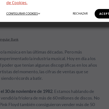
de Cookies.
 la música en la
CONFIGURAR
COOKIES
RECHAZAR
ACEP
ingular Bank
 la música en las últimas décadas. Pero más
xperimentado la industria musical. Hoy en día a los
el poder que tenían algunas discográficas en los años
rtistas del momento, las cifras de ventas que se
 siendo récords a batir.
zó el 30 de noviembre de 1982
. Estamos hablando de
vendió la friolera de más de 60 millones de discos. No
 Pink Floyd también consiguieron vender más de 50