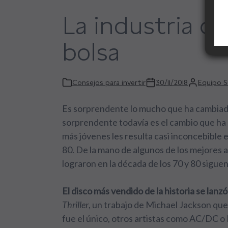
La industria de
bolsa
Consejos para invertir
30/11/2018
Equipo S
Es sorprendente lo mucho que ha cambiado
sorprendente todavía es el cambio que ha e
más jóvenes les resulta casi inconcebible 
80. De la mano de algunos de los mejores a
lograron en la década de los 70 y 80 siguen
El disco más vendido de la historia se lan
Thriller
, un trabajo de Michael Jackson que 
fue el único, otros artistas como AC/DC o