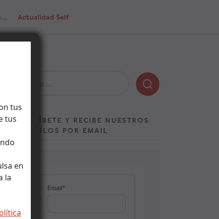
de…
Actualidad Self
Buscar:
on tus
e tus
SUSCRÍBETE Y RECIBE NUESTROS
.
ARTÍCULOS POR EMAIL
ando
ulsa en
 la
olítica