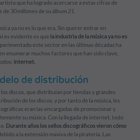
a artista que ha logrado acercarse a estas cifras de
s de 30 millones de su álbum
21
.
ica ya no es lo que era. Sin querer entrar en
 sí es evidente es que
la industria de la música ya no es
experimentado este sector en las últimas décadas ha
en enumerar muchos factores que han sido clave,
todos:
internet.
elo de distribución
os discos, que distribuían por tiendas y grandes
ribución de los discos, y por tanto de la música, les
cográficas eran las encargadas de promocionar y
ientemente su música.
Con la llegada de internet
, todo
do.
Durante años los sellos discográficos vieron cómo
debido a la extensión masiva de la piratería. Las