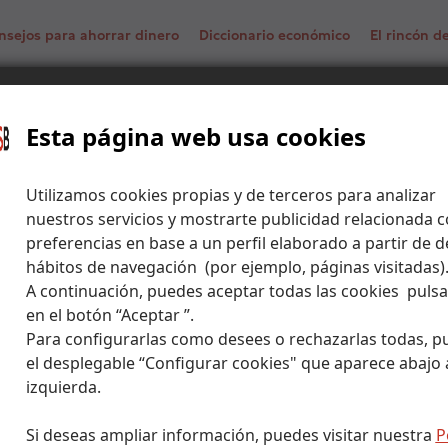
nsejos para ahorrar dinero
Diccionario económico
El rincón 
a música en la bolsa
Esta página web usa cookies
Utilizamos cookies propias y de terceros para analizar
nuestros servicios y mostrarte publicidad relacionada c
preferencias en base a un perfil elaborado a partir de d
hábitos de navegación (por ejemplo, páginas visitadas)
A continuación, puedes aceptar todas las cookies puls
en el botón “Aceptar ”.
Para configurarlas como desees o rechazarlas todas, p
el desplegable “Configurar cookies" que aparece abajo a
izquierda.
Si deseas ampliar información, puedes visitar nuestra
P