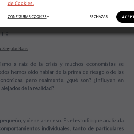
de Cookies.
 y microeconomía,
CONFIGURAR
COOKIES
RECHAZAR
ACEP
n?
 Singular Bank
smo a raíz de la crisis y muchos economistas se
odos hemos oído hablar de la prima de riesgo o de las
onómicas, pero realmente, ¿qué son? ¿Influyen en
 alejados de la realidad?
equeño, y viene a ser eso. Es el estudio que analiza la
comportamientos individuales, tanto de particulares