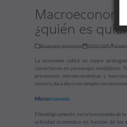
Macroeconomía
¿quién es quié
Diccionario económico
09/05/2019
Equipo
La economía cobró un mayor protagoni
convirtieron en personajes mediáticos. T
previsiones microeconómicas y macroec
nuestro día a día o son simples tecnicismos
Micro
economía
Etimológicamente, sería la economía de lo p
actividad económica en función de los