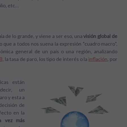
lio, etc…
mía de lo grande, y viene a ser eso, una
visión global de
o que a todos nos suena la expresión “cuadro macro”,
nómica general de un país o una región, analizando
B
, la tasa de paro, los tipo de interés o la
inflación
, por
icas están
decir, un
aro y esta a
decisión de
fecto en la
a vez más