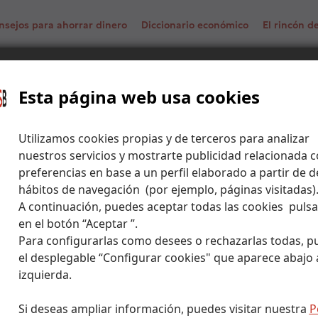
nsejos para ahorrar dinero
Diccionario económico
El rincón 
y microeconomía, ¿quién es quién?
Esta página web usa cookies
Utilizamos cookies propias y de terceros para analizar
nuestros servicios y mostrarte publicidad relacionada c
preferencias en base a un perfil elaborado a partir de d
hábitos de navegación (por ejemplo, páginas visitadas)
A continuación, puedes aceptar todas las cookies puls
en el botón “Aceptar ”.
Para configurarlas como desees o rechazarlas todas, p
el desplegable “Configurar cookies" que aparece abajo a
izquierda.
Si deseas ampliar información, puedes visitar nuestra
P