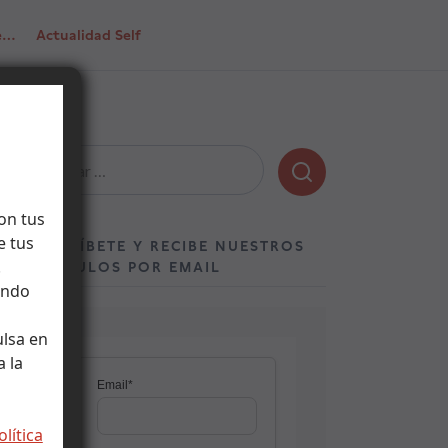
de…
Actualidad Self
Buscar:
on tus
e tus
SUSCRÍBETE Y RECIBE NUESTROS
.
ARTÍCULOS POR EMAIL
ando
ulsa en
 la
olítica