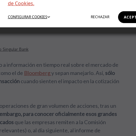
de Cookies.
a el mercado de
CONFIGURAR
COOKIES
RECHAZAR
ACEP
 Singular Bank
o a información en tiempo real sobre el mercado de
como el de
Bloomberg
y sepan manejarlo. Así,
sólo
ansacción
cuando sienten el impacto en la cotización
 operaciones de gran volumen de acciones, tras un
 embargo, para conocer oficialmente esos grandes
icados
que las empresas remiten a la Comisión
levantes) o, al día siguiente, al informe de