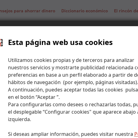
nsejos para ahorrar dinero
Diccionario económico
El rincón 
 el mercado de bloques?
Esta página web usa cookies
Utilizamos cookies propias y de terceros para analizar
nuestros servicios y mostrarte publicidad relacionada c
preferencias en base a un perfil elaborado a partir de d
hábitos de navegación (por ejemplo, páginas visitadas)
A continuación, puedes aceptar todas las cookies puls
en el botón “Aceptar ”.
Para configurarlas como desees o rechazarlas todas, p
el desplegable “Configurar cookies" que aparece abajo a
izquierda.
Si deseas ampliar información, puedes visitar nuestra
P