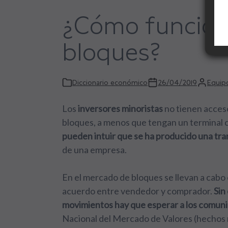
¿Cómo funcion
bloques?
Diccionario económico
26/04/2019
Equipo
Los
inversores minoristas
no tienen acces
bloques, a menos que tengan un terminal 
pueden intuir que se ha producido una tr
de una empresa.
En el mercado de bloques se llevan a cabo
acuerdo entre vendedor y comprador.
Sin
movimientos hay que esperar a los comun
Nacional del Mercado de Valores (hechos re