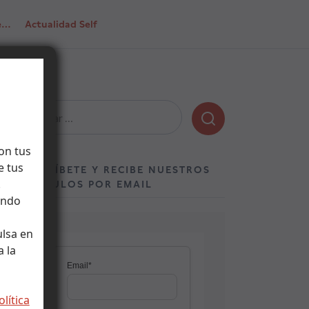
de…
Actualidad Self
Buscar:
on tus
e tus
SUSCRÍBETE Y RECIBE NUESTROS
.
ARTÍCULOS POR EMAIL
ando
ulsa en
 la
olítica