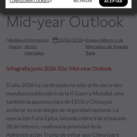
CONFIGURAR
COOKIES
RECHAZAR
ACEPTAR
Mid-year Outlook
Análisis
,
Información
23/06/2026
Equipo Macro y de
macro
de los
Mercados de Singular
mercados
Bank
Infografía junio 2026 5Ds: Mid-year Outlook
El año 2026 ha confirmado no sólo el fin del orden
mundial establecido tras la II Guerra Mundial, sino
también la apuesta clara de EEUU y China por
acelerar su estrategia de seguridad nacional. La
operación Furia Épica, lanzada sobre Irán el pasado
28 de febrero, reafirma la prioridad de la
Administración Trump de evitar que China logre