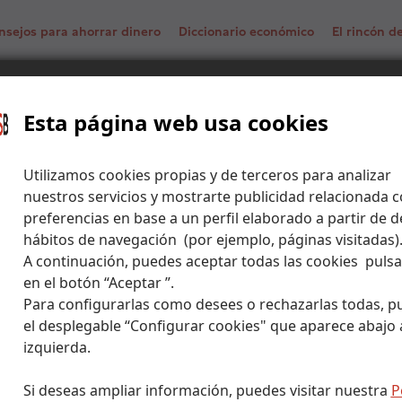
nsejos para ahorrar dinero
Diccionario económico
El rincón 
o Theory (Teoría Moderna de Cartera)
Esta página web usa cookies
Utilizamos cookies propias y de terceros para analizar
nuestros servicios y mostrarte publicidad relacionada c
preferencias en base a un perfil elaborado a partir de d
hábitos de navegación (por ejemplo, páginas visitadas)
A continuación, puedes aceptar todas las cookies puls
en el botón “Aceptar ”.
Para configurarlas como desees o rechazarlas todas, p
el desplegable “Configurar cookies" que aparece abajo a
izquierda.
Si deseas ampliar información, puedes visitar nuestra
P