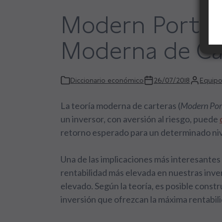
Modern Portfol
Moderna de Ca
Diccionario económico
26/07/2018
Equipo
La teoría moderna de carteras (
Modern Por
un inversor, con aversión al riesgo, puede
retorno esperado para un determinado niv
Una de las implicaciones más interesantes 
rentabilidad más elevada en nuestras inver
elevado. Según la teoría, es posible constr
inversión que ofrezcan la máxima rentabili