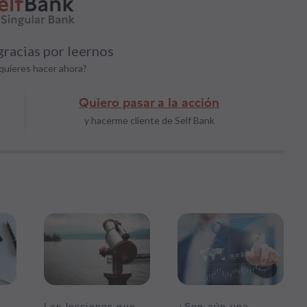
racias por leernos
quieres hacer ahora?
Quiero pasar a la acción
y hacerme cliente de Self Bank
Las lecciones que
¿Son aún una