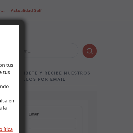
de…
Actualidad Self
Buscar:
on tus
e tus
SUSCRÍBETE Y RECIBE NUESTROS
.
ARTÍCULOS POR EMAIL
ando
ulsa en
 la
olítica