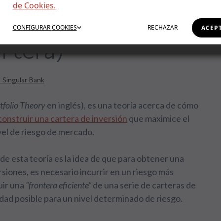
de Cookies.
io Theory (Teoría
CONFIGURAR
COOKIES
RECHAZAR
ACEP
rtera)
 Singular Bank
tfolio Theory
en inglés), es una teoría acerca de cómo
construir una cartera de inversión
que maximice el
el de riesgo de mercado.
de esta teoría es la idea de que para obtener una
siones, es necesario incurrir en un riesgo más
uir una
“frontera eficiente”
de una serie de carteras de
dad posible para un nivel determinado de riesgo.