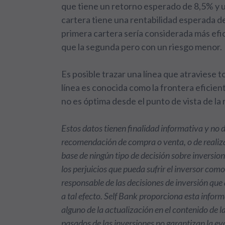
que tiene un retorno esperado de 8,5% y 
cartera tiene una rentabilidad esperada d
primera cartera sería considerada más efi
que la segunda pero con un riesgo menor.
Es posible trazar una línea que atraviese t
línea es conocida como la frontera eficien
no es óptima desde el punto de vista de la 
Estos datos tienen finalidad informativa y no
recomendación de compra o venta, o de realiza
base de ningún tipo de decisión sobre inversio
los perjuicios que pueda sufrir el inversor com
responsable de las decisiones de inversión qu
a tal efecto. Self Bank proporciona esta info
alguno de la actualización en el contenido de 
pasados de las inversiones no garantizan la ev