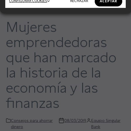
CONFIGURAR
COOKIES
RECHAZAR
ACEPTAR
Mujeres
emprendedoras
que han marcado
la historia de la
economía y las
finanzas
Consejos para ahorrar
08/03/2019
Equipo Singular
dinero
Bank