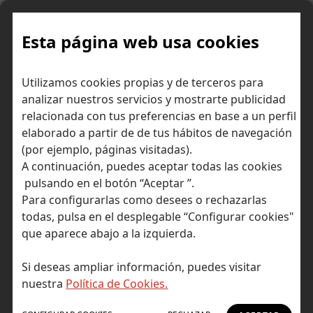
Skip
to
content
Esta página web usa cookies
Mujeres
Inicio
Consejos para ahorrar dinero
Utilizamos cookies propias y de terceros para
emprendedoras que han marcado la historia de la economía y las
analizar nuestros servicios y mostrarte publicidad
finanzas
relacionada con tus preferencias en base a un perfil
elaborado a partir de de tus hábitos de navegación
(por ejemplo, páginas visitadas).
A continuación, puedes aceptar todas las cookies
pulsando en el botón “Aceptar ”.
Para configurarlas como desees o rechazarlas
todas, pulsa en el desplegable “Configurar cookies"
que aparece abajo a la izquierda.
Si deseas ampliar información, puedes visitar
nuestra
Política de Cookies.