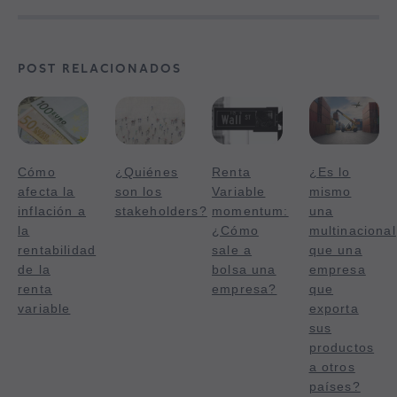
POST RELACIONADOS
Cómo
¿Quiénes
Renta
¿Es lo
afecta la
son los
Variable
mismo
inflación a
stakeholders?
momentum:
una
la
¿Cómo
multinacional
rentabilidad
sale a
que una
de la
bolsa una
empresa
renta
empresa?
que
variable
exporta
sus
productos
a otros
países?