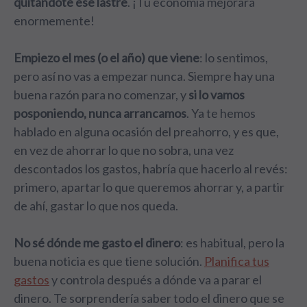
quitándote ese lastre
. ¡Tu economía mejorará
enormemente!
Empiezo el mes (o el año) que viene
: lo sentimos,
pero así no vas a empezar nunca. Siempre hay una
buena razón para no comenzar, y
si lo vamos
posponiendo, nunca arrancamos
. Ya te hemos
hablado en alguna ocasión del preahorro, y es que,
en vez de ahorrar lo que no sobra, una vez
descontados los gastos, habría que hacerlo al revés:
primero, apartar lo que queremos ahorrar y, a partir
de ahí, gastar lo que nos queda.
No sé dónde me gasto el dinero
: es habitual, pero la
buena noticia es que tiene solución.
Planifica tus
gastos
y controla después a dónde va a parar el
dinero. Te sorprendería saber todo el dinero que se