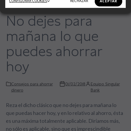
CONFIGURAR
COOKIES
RECHAZAR
ACEPTAR
No dejes para
mañana lo que
puedes ahorrar
hoy
Consejos para ahorrar
01/02/2018
Equipo Singular
dinero
Bank
Reza el dicho clásico que no dejes para mañana lo
que puedas hacer hoy, y en lo relativo al ahorro, ésta
es una máxima totalmente aplicable. Diríamos más,
no sólo es aplicable, sino que es imprescindible