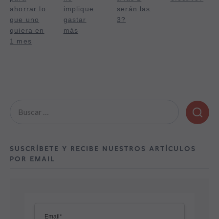
ahorrar lo
implique
serán las
que uno
gastar
3?
quiera en
más
1 mes
Buscar:
SUSCRÍBETE Y RECIBE NUESTROS ARTÍCULOS
POR EMAIL