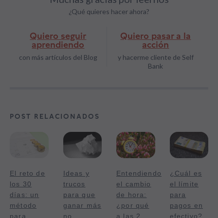
¿Qué quieres hacer ahora?
Quiero seguir
Quiero pasar a la
aprendiendo
acción
con más artículos del Blog
y hacerme cliente de Self
Bank
POST RELACIONADOS
El reto de
Ideas y
Entendiendo
¿Cuál es
los 30
trucos
el cambio
el límite
días: un
para que
de hora:
para
método
ganar más
¿por qué
pagos en
para
no
a las 2
efectivo?