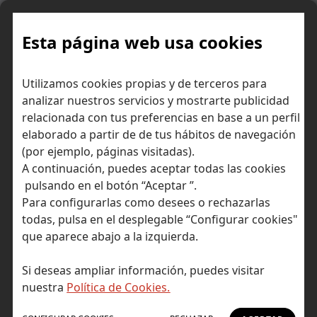
Skip
to
content
Esta página web usa cookies
No dejes para mañana
Inicio
Consejos para ahorrar dinero
Utilizamos cookies propias y de terceros para
lo que puedes ahorrar hoy
analizar nuestros servicios y mostrarte publicidad
relacionada con tus preferencias en base a un perfil
elaborado a partir de de tus hábitos de navegación
(por ejemplo, páginas visitadas).
A continuación, puedes aceptar todas las cookies
pulsando en el botón “Aceptar ”.
Para configurarlas como desees o rechazarlas
todas, pulsa en el desplegable “Configurar cookies"
que aparece abajo a la izquierda.
Si deseas ampliar información, puedes visitar
nuestra
Política de Cookies.