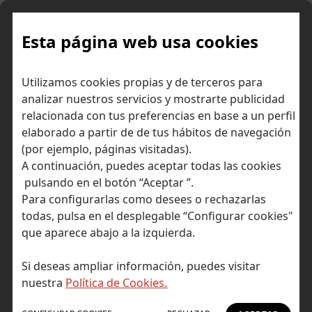
Skip
to
content
Esta página web usa cookies
NYSE Arca: el mercado más
Inicio
Consejos para invertir
Utilizamos cookies propias y de terceros para
grande de ETF
analizar nuestros servicios y mostrarte publicidad
relacionada con tus preferencias en base a un perfil
elaborado a partir de de tus hábitos de navegación
(por ejemplo, páginas visitadas).
A continuación, puedes aceptar todas las cookies
pulsando en el botón “Aceptar ”.
Para configurarlas como desees o rechazarlas
todas, pulsa en el desplegable “Configurar cookies"
que aparece abajo a la izquierda.
Si deseas ampliar información, puedes visitar
nuestra
Política de Cookies.