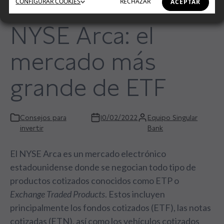
CONFIGURAR
COOKIES
RECHAZAR
ACEPTAR
NYSE Arca: el
mercado más
grande de ETF
Consejos para
10/02/2022
Equipo Singular
invertir
Bank
El NYSE Arca es un mercado electrónico
estadounidense donde se negocian todo tipo de
productos cotizados conocidos como ETP o
Exchange Traded Products
. Estos incluyen
principalmente los
fondos cotizados (ETF), las notas
cotizadas (ETN), así como los vehículos cotizados