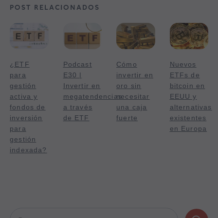
POST RELACIONADOS
¿ETF
Podcast
Cómo
Nuevos
para
E30 |
invertir en
ETFs de
gestión
Invertir en
oro sin
bitcoin en
activa y
megatendencias
necesitar
EEUU y
fondos de
a través
una caja
alternativas
inversión
de ETF
fuerte
existentes
para
en Europa
gestión
indexada?
Buscar: