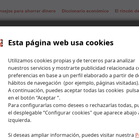
nsejos para ahorrar dinero
Diccionario económico
El rincón 
iones de Iberdrola en el marco de la transición energética
Esta página web usa cookies
Utilizamos cookies propias y de terceros para analizar
nuestros servicios y mostrarte publicidad relacionada c
preferencias en base a un perfil elaborado a partir de d
hábitos de navegación (por ejemplo, páginas visitadas)
A continuación, puedes aceptar todas las cookies puls
en el botón “Aceptar ”.
Para configurarlas como desees o rechazarlas todas, p
el desplegable “Configurar cookies" que aparece abajo a
izquierda.
Si deseas ampliar información, puedes visitar nuestra
P