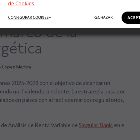
de Cookies.
rsiones de
CONFIGURAR
COOKIES
RECHAZAR
ACEP
 marco de la
rgética
s Lopez Medina
iones 2025-2028 con el objetivo de alcanzar un
endo un dividendo creciente. La estrategia pasa por
lados en países con atractivos marcos regulatorios,
r de Análisis de Renta Variable de
Singular Bank
, en el