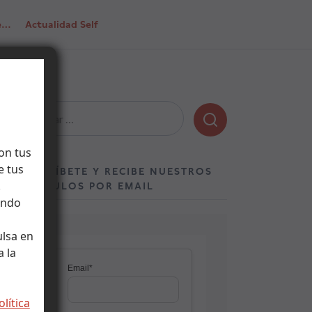
de…
Actualidad Self
Buscar:
on tus
e tus
SUSCRÍBETE Y RECIBE NUESTROS
.
ARTÍCULOS POR EMAIL
ando
ulsa en
 la
olítica