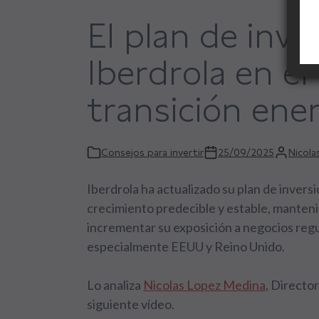
El plan de inve
Iberdrola en el
transición ene
Consejos para invertir
25/09/2025
Nicola
Iberdrola ha actualizado su plan de invers
crecimiento predecible y estable, manteni
incrementar su exposición a negocios regu
especialmente EEUU y Reino Unido.
Lo analiza
Nicolas Lopez Medina
, Directo
siguiente vídeo.