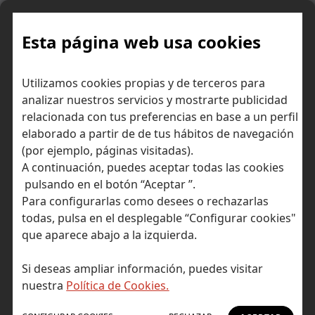
Skip
to
content
Esta página web usa cookies
¿Qué es la llamada
Inicio
Consejos para ahorrar dinero
Utilizamos cookies propias y de terceros para
Plusvalía del muerto?
analizar nuestros servicios y mostrarte publicidad
relacionada con tus preferencias en base a un perfil
elaborado a partir de de tus hábitos de navegación
(por ejemplo, páginas visitadas).
A continuación, puedes aceptar todas las cookies
pulsando en el botón “Aceptar ”.
Para configurarlas como desees o rechazarlas
todas, pulsa en el desplegable “Configurar cookies"
que aparece abajo a la izquierda.
Si deseas ampliar información, puedes visitar
nuestra
Política de Cookies.