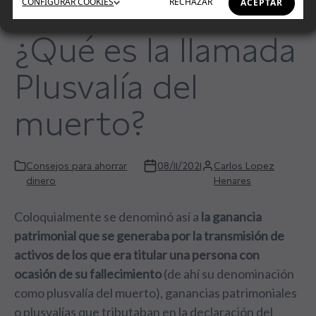
CONFIGURAR
COOKIES
RECHAZAR
ACEPTAR
¿Qué es la llamada
Plusvalía del
muerto?
Consejos para ahorrar
08/11/2021
Carlos Lopez
dinero
Henares
Coloquialmente se denominó así a
la ganancia
patrimonial que se generaba por la transmisión de
activos de los que era titular una persona con
ocasión de su fallecimiento
(de ahí su denominación
como plusvalía del muerto), ganancias patrimoniales
o plusvalías que tributaban en la declaración del