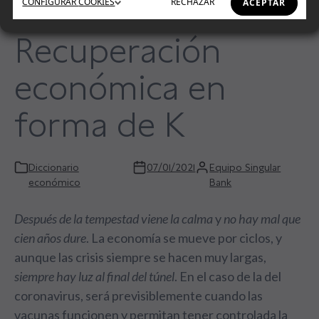
CONFIGURAR
COOKIES
RECHAZAR
ACEPTAR
Recuperación
económica en
forma de K
Diccionario
07/01/2021
Equipo Singular
económico
Bank
Después de la tempestad viene la calma
y
no hay mal que
cien años dure
. La economía se mueve por ciclos, y
aunque las crisis siempre se hacen muy largas,
siempre hay luz al final del túnel
. En el caso de la del
coronavirus, será previsiblemente cuando las
vacunas funcionen y permitan tener controlada la