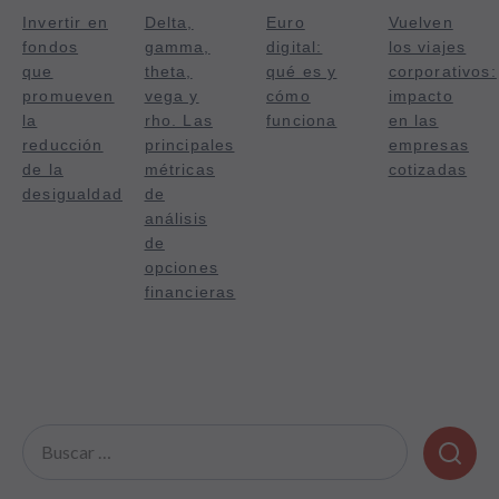
Invertir en
Delta,
Euro
Vuelven
fondos
gamma,
digital:
los viajes
que
theta,
qué es y
corporativos:
promueven
vega y
cómo
impacto
la
rho. Las
funciona
en las
reducción
principales
empresas
de la
métricas
cotizadas
desigualdad
de
análisis
de
opciones
financieras
Buscar: