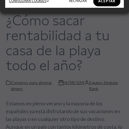
CONFIGURAR
COOKIES
RECHAZAR
ACEPTAR
¿Cómo sacar
rentabilidad a tu
casa de la playa
todo el año?
Consejos para ahorrar
14/08/2019
Equipo Singular
dinero
Bank
Estamos en pleno verano y la mayoría de los
españoles ya está disfrutando de sus vacaciones en
las playas o en cualquier otro tipo de destino.
Aunque en un país con tantos kilómetros de costa, lo