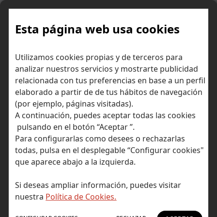
Skip
to
content
Esta página web usa cookies
¿Cómo sacar
Inicio
Consejos para ahorrar dinero
Utilizamos cookies propias y de terceros para
rentabilidad a tu casa de la playa todo el año?
analizar nuestros servicios y mostrarte publicidad
relacionada con tus preferencias en base a un perfil
elaborado a partir de de tus hábitos de navegación
(por ejemplo, páginas visitadas).
A continuación, puedes aceptar todas las cookies
pulsando en el botón “Aceptar ”.
Para configurarlas como desees o rechazarlas
todas, pulsa en el desplegable “Configurar cookies"
que aparece abajo a la izquierda.
Si deseas ampliar información, puedes visitar
nuestra
Política de Cookies.