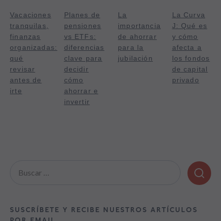
Vacaciones
Planes de
La
La Curva
tranquilas,
pensiones
importancia
J: Qué es
finanzas
vs ETFs:
de ahorrar
y cómo
organizadas:
diferencias
para la
afecta a
qué
clave para
jubilación
los fondos
revisar
decidir
de capital
antes de
cómo
privado
irte
ahorrar e
invertir
Buscar:
SUSCRÍBETE Y RECIBE NUESTROS ARTÍCULOS
POR EMAIL