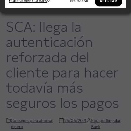
CONFIGURAR
COOKIES
RECHAZAR
ACEPTAR
SCA: llega la
autenticación
reforzada del
cliente para hacer
todavía más
seguros los pagos
Consejos para ahorrar
25/06/2019
Equipo Singular
dinero
Bank