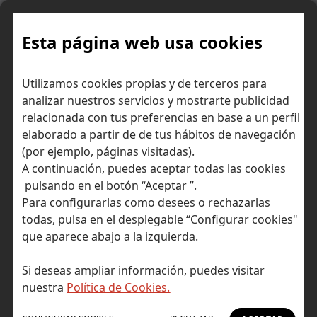
Skip
to
content
Esta página web usa cookies
SCA: llega la
Inicio
Consejos para ahorrar dinero
Utilizamos cookies propias y de terceros para
autenticación reforzada del cliente para hacer todavía más
analizar nuestros servicios y mostrarte publicidad
seguros los pagos
relacionada con tus preferencias en base a un perfil
elaborado a partir de de tus hábitos de navegación
(por ejemplo, páginas visitadas).
A continuación, puedes aceptar todas las cookies
pulsando en el botón “Aceptar ”.
Para configurarlas como desees o rechazarlas
todas, pulsa en el desplegable “Configurar cookies"
que aparece abajo a la izquierda.
Si deseas ampliar información, puedes visitar
nuestra
Política de Cookies.