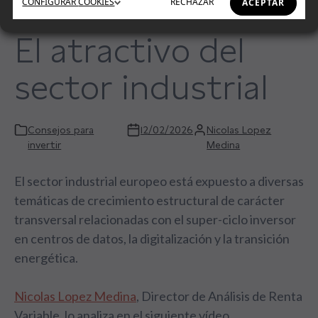
CONFIGURAR
COOKIES
RECHAZAR
ACEPTAR
El atractivo del
sector industrial
Consejos para
12/02/2026
Nicolas Lopez
invertir
Medina
El sector industrial europeo está expuesto a diversas
temáticas de crecimiento estructural de carácter
transversal relacionadas con el super-ciclo inversor
en centros de datos, la digitalización y la transición
energética.
Nicolas Lopez Medina
, Director de Análisis de Renta
Variable, lo analiza en el siguiente vídeo.