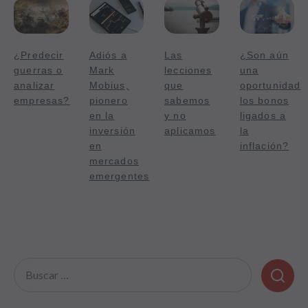
¿Predecir
Adiós a
Las
¿Son aún
guerras o
Mark
lecciones
una
analizar
Mobius,
que
oportunidad
empresas?
pionero
sabemos
los bonos
en la
y no
ligados a
inversión
aplicamos
la
en
inflación?
mercados
emergentes
Buscar: