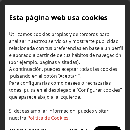
Skip
to
content
Esta página web usa cookies
Sesgos cognitivos en
Inicio
Consejos para ahorrar dinero
Utilizamos cookies propias y de terceros para
la economía: la importancia de predecir lo irracional en tus
analizar nuestros servicios y mostrarte publicidad
decisiones económicas
relacionada con tus preferencias en base a un perfil
elaborado a partir de de tus hábitos de navegación
(por ejemplo, páginas visitadas).
A continuación, puedes aceptar todas las cookies
pulsando en el botón “Aceptar ”.
Para configurarlas como desees o rechazarlas
todas, pulsa en el desplegable “Configurar cookies"
que aparece abajo a la izquierda.
Si deseas ampliar información, puedes visitar
nuestra
Política de Cookies.