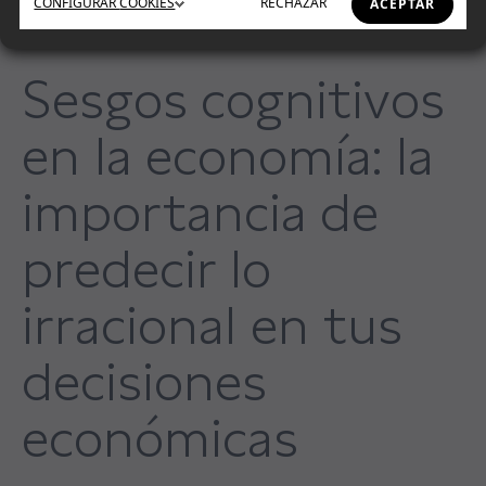
CONFIGURAR
COOKIES
RECHAZAR
ACEPTAR
Sesgos cognitivos
en la economía: la
importancia de
predecir lo
irracional en tus
decisiones
económicas