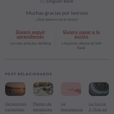
Muchas gracias por leernos
¿Qué quieres hacer ahora?
Quiero seguir
Quiero pasar a la
aprendiendo
acción
con más artículos del Blog
y hacerme cliente de Self
Bank
POST RELACIONADOS
Vacaciones
Planes de
La
La Curva
tranquilas,
pensiones
importancia
J: Qué es