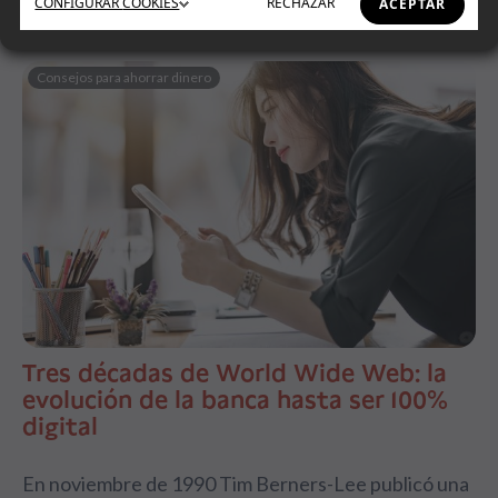
CONFIGURAR
COOKIES
RECHAZAR
ACEPTAR
Consejos para ahorrar dinero
Tres décadas de World Wide Web: la
evolución de la banca hasta ser 100%
digital
En noviembre de 1990 Tim Berners-Lee publicó una