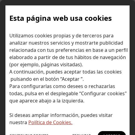
Skip
to
content
Esta página web usa cookies
Utilizamos cookies propias y de terceros para
Ir a Self Bank »
analizar nuestros servicios y mostrarte publicidad
relacionada con tus preferencias en base a un perfil
El Blog de Self
elaborado a partir de de tus hábitos de navegación
(por ejemplo, páginas visitadas).
Bank
A continuación, puedes aceptar todas las cookies
pulsando en el botón “Aceptar ”.
Para configurarlas como desees o rechazarlas
todas, pulsa en el desplegable “Configurar cookies"
que aparece abajo a la izquierda.
Post Tagged with: "Banca digital"
Inicio
Si deseas ampliar información, puedes visitar
Banca digital
nuestra
Política de Cookies.