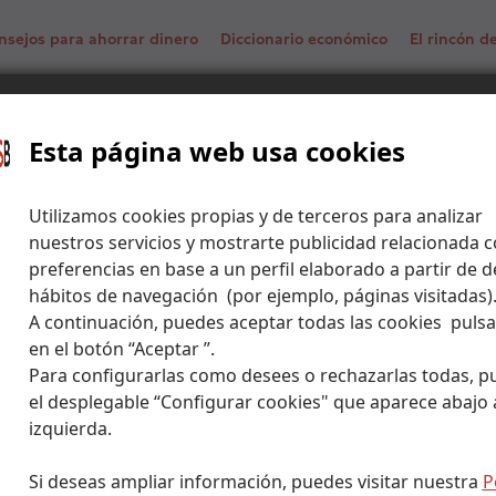
nsejos para ahorrar dinero
Diccionario económico
El rincón 
das de World Wide Web: la evolución de la banca hasta ser 100%
Esta página web usa cookies
Utilizamos cookies propias y de terceros para analizar
nuestros servicios y mostrarte publicidad relacionada c
preferencias en base a un perfil elaborado a partir de d
hábitos de navegación (por ejemplo, páginas visitadas)
A continuación, puedes aceptar todas las cookies puls
en el botón “Aceptar ”.
Para configurarlas como desees o rechazarlas todas, p
el desplegable “Configurar cookies" que aparece abajo a
izquierda.
Si deseas ampliar información, puedes visitar nuestra
P