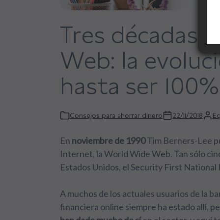
Tres décadas 
Web: la evoluc
hasta ser 100% 
Consejos para ahorrar dinero
22/11/2018
Eq
En
noviembre de 1990
Tim Berners-Lee pu
Internet, la World Wide Web. Tan sólo cin
Estados Unidos, el Security First National
A muchos de los actuales usuarios de la ba
financiera online siempre ha estado allí, 