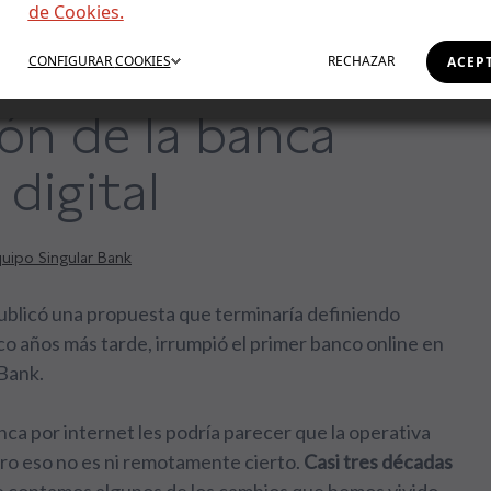
de Cookies.
de World Wide
CONFIGURAR
COOKIES
RECHAZAR
ACEP
ión de la banca
digital
uipo Singular Bank
blicó una propuesta que terminaría definiendo
co años más tarde, irrumpió el primer banco online en
 Bank.
nca por internet les podría parecer que la operativa
pero eso no es ni remotamente cierto.
Casi tres décadas