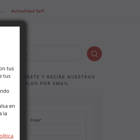
de…
Actualidad Self
Buscar:
on tus
e tus
SUSCRÍBETE Y RECIBE NUESTROS
.
ARTÍCULOS POR EMAIL
ando
ulsa en
 la
olítica