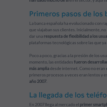
han dado mucho de sí
en el sector, y aquí
Primeros pasos de los 
La banca española ha evolucionado con rapi
que viajaban sus clientes. Inicialmente, n
dar una
respuesta de flexibilidad a los usua
plataformas tecnológicas sobre las que ya 
Poco a poco, gracias a la presión de los us
momento, las entidades
fueron desarrolla
más amplia
desde internet. Como no eran em
primeros procesos a veces eran lentos y e
año 2007
.
La llegada de los teléf
En 2007 llega al mercado el
primer smartph