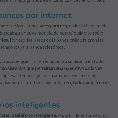
 te contamos algunos de los cambios que hemos vivido.
bancos por internet
dez en los últimos años para no perder el tren en el
o buscaba un nuevo modelo de negocio, sino tan sólo
rios.
Por eso, las bases de la banca online fueron las
se asentaba la banca telefónica.
uarios, que querían tener acceso a su dinero en todo
ndo sistemas que permitían una operativa cada vez
presas tecnológicas, ni nativas de internet, los
scasamente intuitivos. Sin embargo,
todo cambió en el
onos inteligentes
one, o teléfono inteligente
. A partir de entonces, los