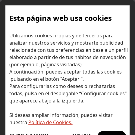
Skip
to
content
Esta página web usa cookies
Utilizamos cookies propias y de terceros para
Ir a Self Bank »
analizar nuestros servicios y mostrarte publicidad
relacionada con tus preferencias en base a un perfil
El Blog de Self
elaborado a partir de de tus hábitos de navegación
(por ejemplo, páginas visitadas).
Bank
A continuación, puedes aceptar todas las cookies
pulsando en el botón “Aceptar ”.
Para configurarlas como desees o rechazarlas
todas, pulsa en el desplegable “Configurar cookies"
que aparece abajo a la izquierda.
Post Tagged with: "dólar"
Inicio
Si deseas ampliar información, puedes visitar
dólar
nuestra
Política de Cookies.