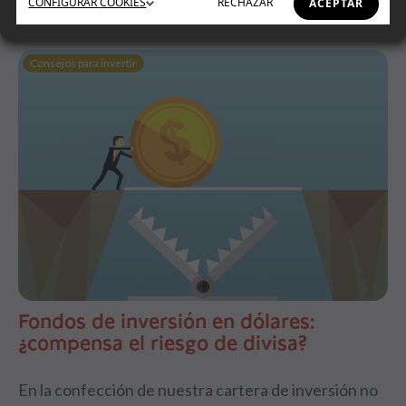
CONFIGURAR
COOKIES
RECHAZAR
ACEPTAR
Consejos para invertir
Fondos de inversión en dólares:
¿compensa el riesgo de divisa?
En la confección de nuestra cartera de inversión no