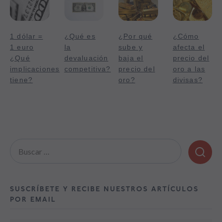
1 dólar =
¿Qué es
¿Por qué
¿Cómo
1 euro
la
sube y
afecta el
¿Qué
devaluación
baja el
precio del
implicaciones
competitiva?
precio del
oro a las
tiene?
oro?
divisas?
Buscar:
SUSCRÍBETE Y RECIBE NUESTROS ARTÍCULOS
POR EMAIL