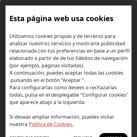
Skip
to
content
Esta página web usa cookies
Las cuentas en divisas y cómo
Inicio
Consejos para invertir
Utilizamos cookies propias y de terceros para
sacarles provecho
analizar nuestros servicios y mostrarte publicidad
relacionada con tus preferencias en base a un perfil
elaborado a partir de de tus hábitos de navegación
(por ejemplo, páginas visitadas).
A continuación, puedes aceptar todas las cookies
pulsando en el botón “Aceptar ”.
Para configurarlas como desees o rechazarlas
todas, pulsa en el desplegable “Configurar cookies"
que aparece abajo a la izquierda.
Si deseas ampliar información, puedes visitar
nuestra
Política de Cookies.