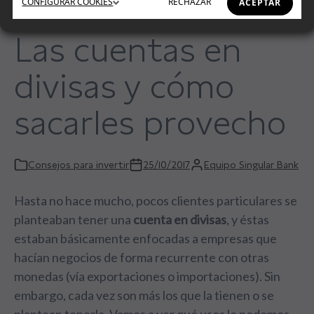
CONFIGURAR
COOKIES
RECHAZAR
ACEPTAR
Las cuentas en
divisas y cómo
sacarles provecho
Consejos para invertir
25/10/2017
Equipo Singular Bank
Hasta no hace mucho, pocos clientes particulares se
planteaban tener una
cuenta en divisas
, y éstas
estaban básicamente enfocadas a empresas que
hacían negocios de forma recurrente con otras
monedas (vía exportaciones o importaciones). Sin
embargo, cada vez son más los que la tienen o se