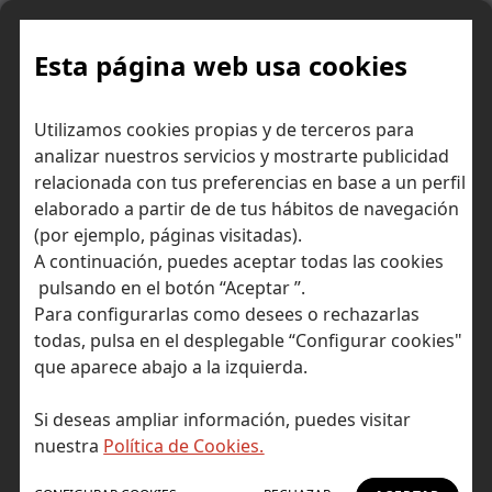
Skip
to
content
Esta página web usa cookies
Utilizamos cookies propias y de terceros para
Ir a Self Bank »
analizar nuestros servicios y mostrarte publicidad
relacionada con tus preferencias en base a un perfil
El Blog de Self
elaborado a partir de de tus hábitos de navegación
(por ejemplo, páginas visitadas).
Bank
A continuación, puedes aceptar todas las cookies
pulsando en el botón “Aceptar ”.
Para configurarlas como desees o rechazarlas
todas, pulsa en el desplegable “Configurar cookies"
que aparece abajo a la izquierda.
Post Tagged with: "lexiconómico"
Inicio
Si deseas ampliar información, puedes visitar
lexiconómico
nuestra
Política de Cookies.