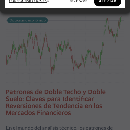
CONFIGURAR
COOKIES
RECHAZAR
ACEPTAR
Diccionario económico
Patrones de Doble Techo y Doble
Suelo: Claves para Identificar
Reversiones de Tendencia en los
Mercados Financieros
En el mundo del análisis técnico, los patrones de