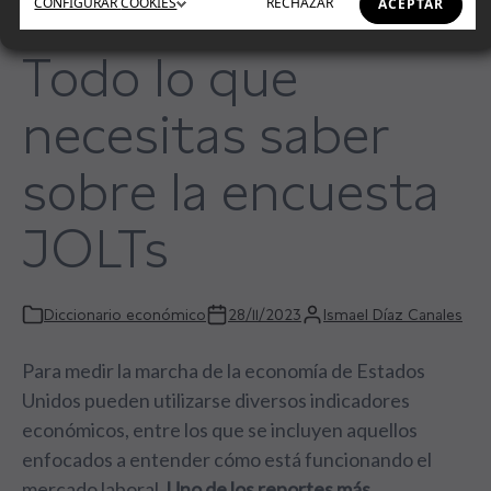
CONFIGURAR
COOKIES
RECHAZAR
ACEPTAR
Todo lo que
necesitas saber
sobre la encuesta
JOLTs
Diccionario económico
28/11/2023
Ismael Díaz Canales
Para medir la marcha de la economía de Estados
Unidos pueden utilizarse diversos indicadores
económicos, entre los que se incluyen aquellos
enfocados a entender cómo está funcionando el
mercado laboral.
Uno de los reportes más