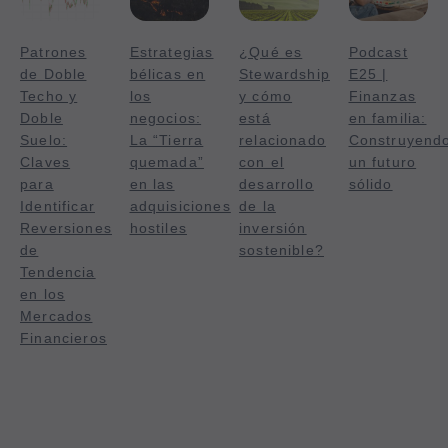
Patrones
Estrategias
¿Qué es
Podcast
de Doble
bélicas en
Stewardship
E25 |
Techo y
los
y cómo
Finanzas
Doble
negocios:
está
en familia:
Suelo:
La “Tierra
relacionado
Construyend
Claves
quemada”
con el
un futuro
para
en las
desarrollo
sólido
Identificar
adquisiciones
de la
Reversiones
hostiles
inversión
de
sostenible?
Tendencia
en los
Mercados
Financieros