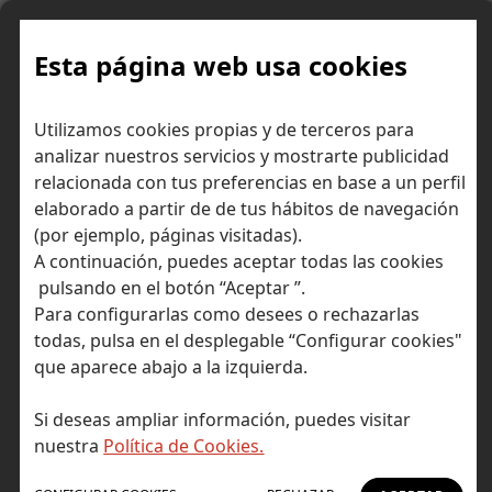
Skip
to
content
Esta página web usa cookies
Todo lo que necesitas saber
Inicio
Diccionario económico
Utilizamos cookies propias y de terceros para
sobre la encuesta JOLTs
analizar nuestros servicios y mostrarte publicidad
relacionada con tus preferencias en base a un perfil
elaborado a partir de de tus hábitos de navegación
(por ejemplo, páginas visitadas).
A continuación, puedes aceptar todas las cookies
pulsando en el botón “Aceptar ”.
Para configurarlas como desees o rechazarlas
todas, pulsa en el desplegable “Configurar cookies"
que aparece abajo a la izquierda.
Si deseas ampliar información, puedes visitar
nuestra
Política de Cookies.