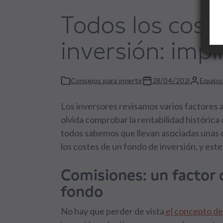
Todos los cost
inversión: implí
Consejos para invertir
28/04/2021
Equipo
Los inversores revisamos varios factores a
olvida comprobar la rentabilidad histórica
todos sabemos que llevan asociadas unas 
los costes de un fondo de inversión, y est
Comisiones: un factor c
fondo
No hay que perder de vista
el concepto de