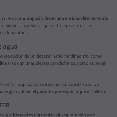
ión debe estar
depositado en una entidad diferente a la
comisión a la gestora, que esta repercute a los
lor depositado.
e agua
a consecución de un determinado rendimiento, como
plica si se dan unas ciertas condiciones, como superar
limita la aplicación de la comisión de éxito solo a
o registrado en el periodo que especifique el folleto.
 TER
l fondo
los gastos corrientes de explotación y de