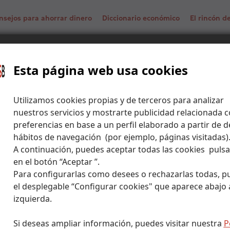
nsejos para ahorrar dinero
Diccionario económico
El rincón 
de un fondo de inversión: implícitos y explícitos
Esta página web usa cookies
Utilizamos cookies propias y de terceros para analizar
nuestros servicios y mostrarte publicidad relacionada c
preferencias en base a un perfil elaborado a partir de d
hábitos de navegación (por ejemplo, páginas visitadas)
A continuación, puedes aceptar todas las cookies puls
en el botón “Aceptar ”.
Para configurarlas como desees o rechazarlas todas, p
el desplegable “Configurar cookies" que aparece abajo a
izquierda.
Si deseas ampliar información, puedes visitar nuestra
P