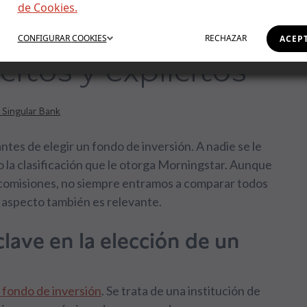
de Cookies.
es de un fondo de
CONFIGURAR
COOKIES
RECHAZAR
ACEP
citos y explícitos
 Singular Bank
ntes de elegir un fondo de inversión. A nadie se le
 o la clasificación que le otorga Morningstar. Aunque
comisiones, no siempre entramos a comparar todos
e aspecto también es relevante.
lave en la elección de un
 fondo de inversión
. Se trata de una institución de