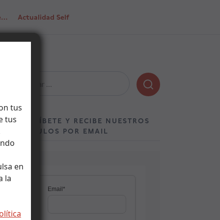
de…
Actualidad Self
Buscar:
on tus
e tus
SUSCRÍBETE Y RECIBE NUESTROS
.
ARTÍCULOS POR EMAIL
ando
ulsa en
 la
olítica