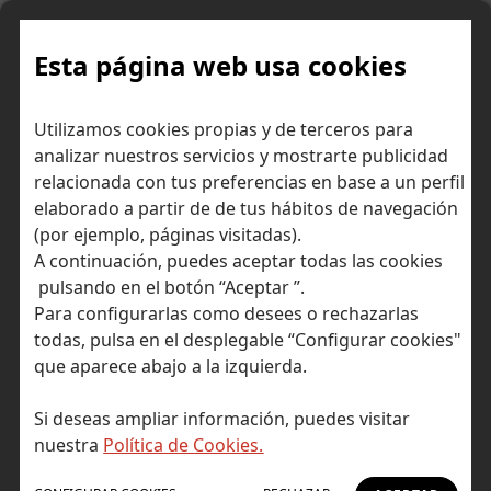
Skip
to
content
Esta página web usa cookies
Inicio
Consejos para invertir
Ideas de inversión
Utilizamos cookies propias y de terceros para
Valores destacados de la semana: ArcelorMittal, Adidas,
analizar nuestros servicios y mostrarte publicidad
Rheinmetall y Microsoft.
relacionada con tus preferencias en base a un perfil
elaborado a partir de de tus hábitos de navegación
(por ejemplo, páginas visitadas).
A continuación, puedes aceptar todas las cookies
pulsando en el botón “Aceptar ”.
Para configurarlas como desees o rechazarlas
todas, pulsa en el desplegable “Configurar cookies"
que aparece abajo a la izquierda.
Si deseas ampliar información, puedes visitar
nuestra
Política de Cookies.