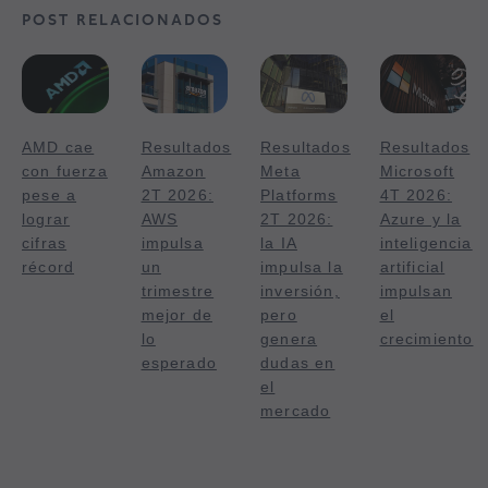
POST RELACIONADOS
AMD cae
Resultados
Resultados
Resultados
con fuerza
Amazon
Meta
Microsoft
pese a
2T 2026:
Platforms
4T 2026:
lograr
AWS
2T 2026:
Azure y la
cifras
impulsa
la IA
inteligencia
récord
un
impulsa la
artificial
trimestre
inversión,
impulsan
mejor de
pero
el
lo
genera
crecimiento
esperado
dudas en
el
mercado