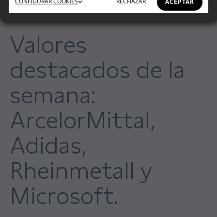
CONFIGURAR
COOKIES
RECHAZAR
ACEPTAR
Valores
destacados de la
semana:
ArcelorMittal,
Adidas,
Rheinmetall y
Microsoft.