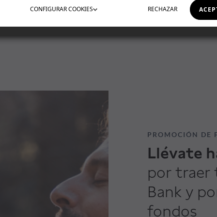
CONFIGURAR
COOKIES
RECHAZAR
ACEP
PROMOCIÓN DE 
Llévate h
por traer 
Bank y po
fondos