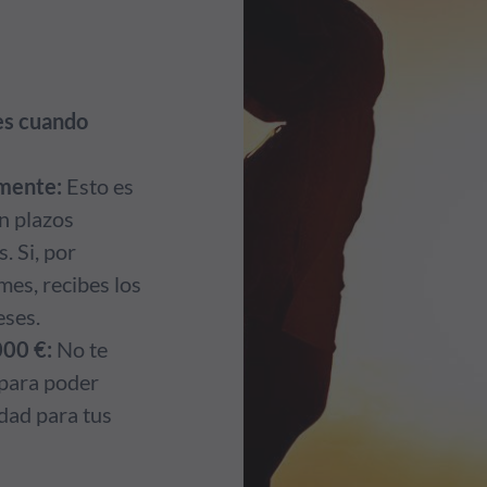
nes cuando
lmente:
Esto es
n plazos
. Si, por
mes, recibes los
eses.
000 €:
No te
para poder
dad para tus