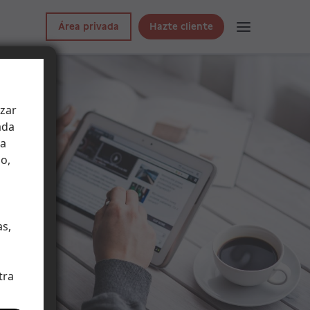
Área privada
Hazte cliente
izar
ada
 a
o,
as,
tra