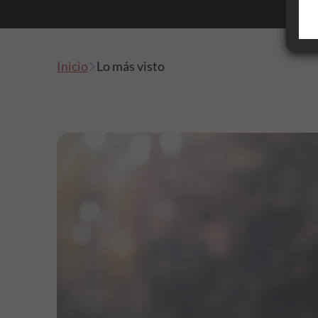
Financiación
Inicio
Lo más visto
Formación
Síguenos
Blog
Conócenos
Ayuda