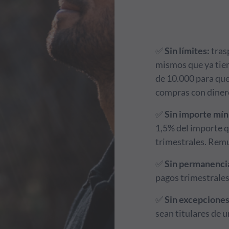
¡Solo hasta el 3
✅
Sin límites:
tras
mismos que ya tien
de 10.000 para que
compras con diner
✅
Sin importe mí
1,5% del importe q
trimestrales. Remu
✅
Sin permanenci
pagos trimestrales
✅
Sin excepciones
sean titulares de 