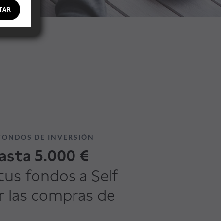
TAR
FONDOS DE INVERSIÓN
asta 5.000 €
tus fondos a Self
r las compras de