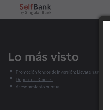
Ahorrar
Lo más visto
Invertir
Promoción fondos de inversión: Llévate hasta 5.0
Depósito a 3 meses
Tu día a día
Asesoramiento puntual
Asesoramiento