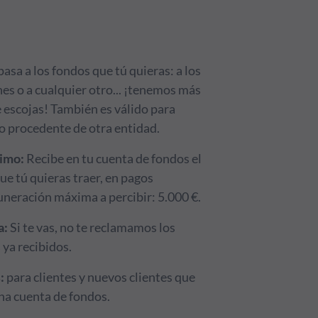
1 de mayo!
pasa a los fondos que tú quieras: a los
es o a cualquier otro... ¡tenemos más
 escojas! También es válido para
o procedente de otra entidad.
nimo:
Recibe en tu cuenta de fondos el
ue tú quieras traer, en pagos
neración máxima a percibir: 5.000 €.
a:
Si te vas, no te reclamamos los
 ya recibidos.
:
para clientes y nuevos clientes que
una cuenta de fondos.