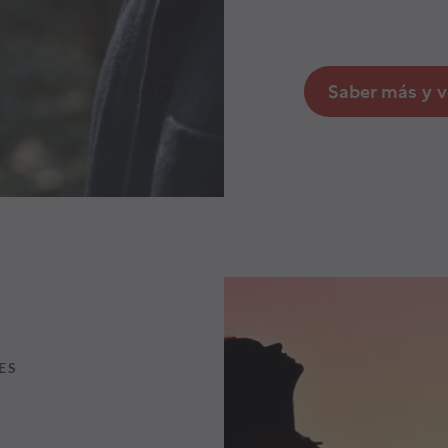
Saber más y v
ES