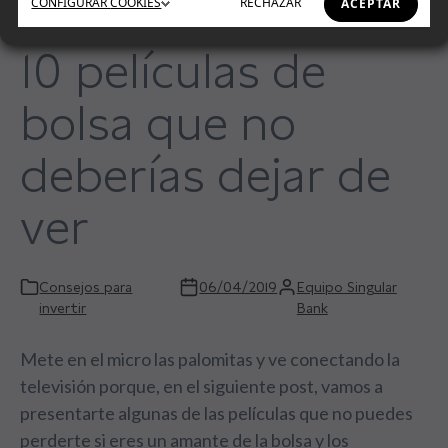
CONFIGURAR
COOKIES
RECHAZAR
ACEPTAR
10 películas de
bolsa que no
deberías dejar de
ver
Consejos para
06/04/2019
Equipo Singular
invertir
Bank
Mete en el micro las palomitas y ve conectando la
televisión porque, en el siguiente post, vamos a
presentarte algunas de las películas que no puedes
perderte si eres un amante de la bolsa y los