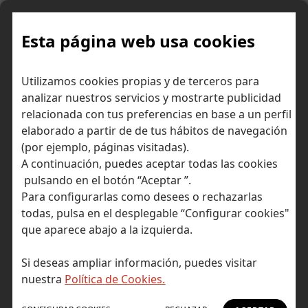
Skip
to
content
Esta página web usa cookies
10 películas de bolsa que no
Inicio
Consejos para invertir
Utilizamos cookies propias y de terceros para
deberías dejar de ver
analizar nuestros servicios y mostrarte publicidad
relacionada con tus preferencias en base a un perfil
elaborado a partir de de tus hábitos de navegación
(por ejemplo, páginas visitadas).
A continuación, puedes aceptar todas las cookies
pulsando en el botón “Aceptar ”.
Para configurarlas como desees o rechazarlas
todas, pulsa en el desplegable “Configurar cookies"
que aparece abajo a la izquierda.
Si deseas ampliar información, puedes visitar
nuestra
Política de Cookies.