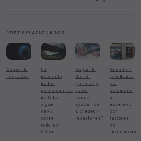
Bank
POST RELACIONADOS
Cierre de
La
Regla de
Sabadell:
mercados
demanda
Sahm:
resultados
de los
¿qué es y
por
consumidores
cómo
debajo de
de Nike
puede
lo
sigue
ayudarnos
esperado
débil,
a predecir
por
sobre
recesiones?
factores
todo en
no
China
recurrentes