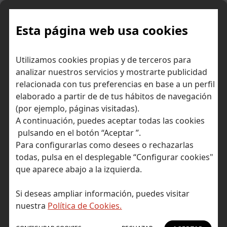
Skip
to
content
Esta página web usa cookies
Inicio
Consejos para invertir
Ideas de inversión
Utilizamos cookies propias y de terceros para
Alphabet: IA a escala, Cloud en aceleración y el reto de monetizar
analizar nuestros servicios y mostrarte publicidad
un capex histórico
relacionada con tus preferencias en base a un perfil
elaborado a partir de de tus hábitos de navegación
(por ejemplo, páginas visitadas).
A continuación, puedes aceptar todas las cookies
pulsando en el botón “Aceptar ”.
Para configurarlas como desees o rechazarlas
todas, pulsa en el desplegable “Configurar cookies"
que aparece abajo a la izquierda.
Si deseas ampliar información, puedes visitar
nuestra
Política de Cookies.