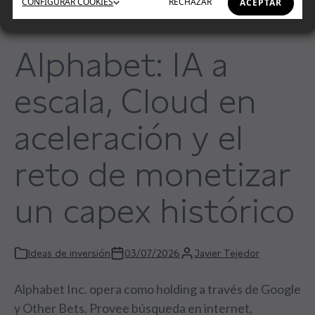
CONFIGURAR
COOKIES
RECHAZAR
ACEPTAR
Alphabet: IA a
escala, Cloud en
aceleración y el
reto de monetizar
un capex histórico
Ideas de inversión
03/07/2026
Javier Tejedor
Alphabet Inc. opera como holding a través de Google
y Other Bets. Provee búsqueda en internet,