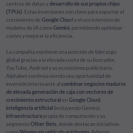
centros de datos y
desarrollo de sus propios chips
(TPUs)
. Estas inversiones son clave para soportar el
crecimiento de
Google Clou
d y el uso intensivo de
modelos de IA como
Gemini
, permitiendo optimizar
costes y mejorar la eficiencia.
La compañía mantiene una posición de liderazgo
global gracias a la elevada cuota de su buscador,
YouTube, Android y su ecosistema publicitario.
Alphabet continúa siendo una oportunidad de
inversión interesante al
combinar negocios maduros
de elevada generación de caja con vectores de
crecimiento estructural
en
Google Cloud
,
inteligencia artificial
(incluyendo Gemini),
infraestructura
propia de computación y su
segmento
Other Bets
, donde destacan iniciativas
como
Waymo en vehículo autónomo
. Además,