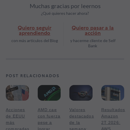
Muchas gracias por leernos
¿Qué quieres hacer ahora?
Quiero seguir
Quiero pasar a la
aprendiendo
acción
con más artículos del Blog
y hacerme cliente de Self
Bank
POST RELACIONADOS
Acciones
AMD cae
Valores
Resultados
de EEUU
con fuerza
destacados
Amazon
más
pese a
de la
2T 2026:
compradas
lograr
semana:
AWS