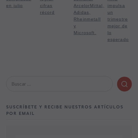
en julio
cifras
ArcelorMittal,
impulsa
récord
Adidas,
un
Rheinmetall
trimestre
y
mejor de
Microsoft.
lo
esperado
Buscar:
SUSCRÍBETE Y RECIBE NUESTROS ARTÍCULOS
POR EMAIL