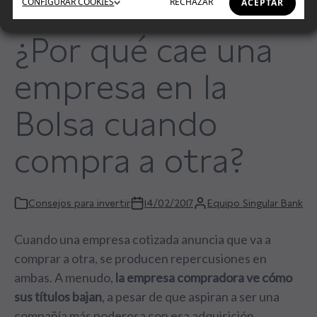
CONFIGURAR
COOKIES
RECHAZAR
ACEPTAR
¿Por qué cae una
empresa en la
Bolsa cuando
compra a otra?
Consejos para invertir
14/02/2017
Equipo Singular Bank
Cuando una empresa cotizada anuncia que va a
comprar a otra, se producen repercusiones en
ambas. A menudo,
la empresa compradora ve cómo
sus títulos bajan
, a pesar de que aspiran a ser una
compañía más poderosa con esa adquisición.