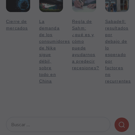
Cierre de
La
Regla de
Sabadell:
mercados
demanda
Sahm:
resultados
de los
¿qué es y
por
consumidores
cómo
debajo de
de Nike
puede
lo
sigue
ayudarnos
esperado
débil,
a predecir
por
sobre
recesiones?
factores
todo en
no
China
recurrentes
Buscar: