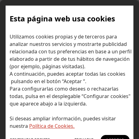
Skip
to
content
Esta página web usa cookies
¿Por qué cae una empresa en
Inicio
Consejos para invertir
Utilizamos cookies propias y de terceros para
la Bolsa cuando compra a otra?
analizar nuestros servicios y mostrarte publicidad
relacionada con tus preferencias en base a un perfil
elaborado a partir de de tus hábitos de navegación
(por ejemplo, páginas visitadas).
A continuación, puedes aceptar todas las cookies
pulsando en el botón “Aceptar ”.
Para configurarlas como desees o rechazarlas
todas, pulsa en el desplegable “Configurar cookies"
que aparece abajo a la izquierda.
Si deseas ampliar información, puedes visitar
nuestra
Política de Cookies.