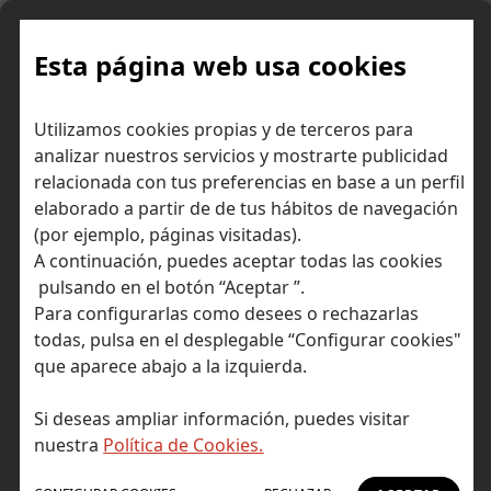
Skip
to
content
Esta página web usa cookies
Carteras modelo, ¿qué son y
Inicio
Diccionario económico
Utilizamos cookies propias y de terceros para
por qué te pueden ayudar en tu inversión?
analizar nuestros servicios y mostrarte publicidad
relacionada con tus preferencias en base a un perfil
elaborado a partir de de tus hábitos de navegación
(por ejemplo, páginas visitadas).
A continuación, puedes aceptar todas las cookies
pulsando en el botón “Aceptar ”.
Para configurarlas como desees o rechazarlas
todas, pulsa en el desplegable “Configurar cookies"
que aparece abajo a la izquierda.
Si deseas ampliar información, puedes visitar
nuestra
Política de Cookies.