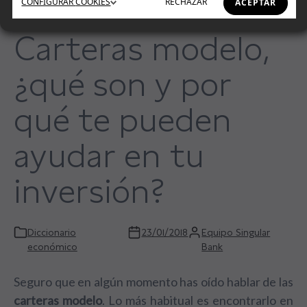
CONFIGURAR
COOKIES
RECHAZAR
ACEPTAR
Carteras modelo,
¿qué son y por
qué te pueden
ayudar en tu
inversión?
Diccionario
23/01/2018
Equipo Singular
económico
Bank
Seguro que en algún momento has oído hablar de las
carteras modelo
. Lo más habitual es encontrarlo en