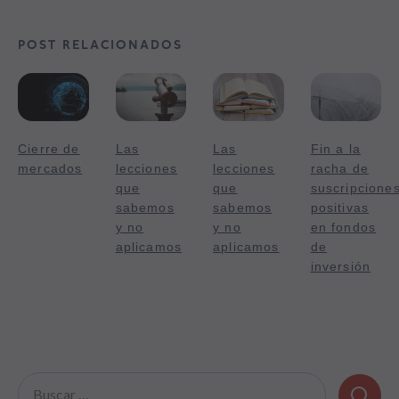
POST RELACIONADOS
Cierre de
Las
Las
Fin a la
mercados
lecciones
lecciones
racha de
que
que
suscripcione
sabemos
sabemos
positivas
y no
y no
en fondos
aplicamos
aplicamos
de
inversión
Buscar: