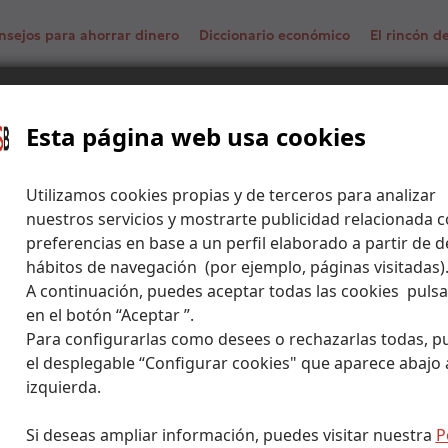
nsejos para ahorrar dinero
Diccionario económico
El rincón 
ETFs para invertir por dividendos
ión
Esta página web usa cookies
Utilizamos cookies propias y de terceros para analizar
nuestros servicios y mostrarte publicidad relacionada c
preferencias en base a un perfil elaborado a partir de d
hábitos de navegación (por ejemplo, páginas visitadas)
A continuación, puedes aceptar todas las cookies puls
en el botón “Aceptar ”.
Para configurarlas como desees o rechazarlas todas, p
el desplegable “Configurar cookies" que aparece abajo a
izquierda.
Si deseas ampliar información, puedes visitar nuestra
P