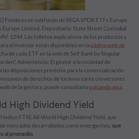
. El Fondo es un subfondo de SSGA SPDR ETFs Europe
rs Europe Limited. Depositario: State Street Custodial
MV: 1244. Los folletos explicativos de los productos y
a el inversor están disponibles en la
página web de
ficha de cada ETF en la web de Self Bank by Singular
 orden”. Advertencia: El gestor o la sociedad de
 las disposiciones previstas para la comercialización
l resumen de derechos de los inversores o inversores
a web de la gestora, puede consultarlo
pulsando aquí
.
d High Dividend Yield
 índice FTSE All-World High Dividend Yield, que
o de mercados desarrollados como emergentes,
que
s al promedio
.