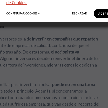
de Cookies.
rtir por dividendos
CONFIGURAR
COOKIES
RECHAZAR
ACEP
dor
nversores es la de
invertir en compañías que reparten
ate de empresas de calidad, con la idea de que el
ño tras año. De esta forma,
el accionista va
. Algunos inversores deciden reinvertir el dinero de los
 cartera de inversiones, mientras otros lo dedican a
illas para invertir en bolsa,
puede no ser una tarea
re todo al principio. Además, si concentramos la
sobre todo cuando comenzamos a construir la cartera)
eda sufrir esa empresa, que van desde el recorte del