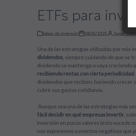
ETFs para inve
Ideas de inversión
08/10/2025
Javier Teje
Una de las estrategias utilizadas por más i
dividendos
, siempre cuidando de que se tr
dividendo se mantenga o vaya creciendo a
recibiendo rentas con cierta periodicidad
dividendos que reciben, haciendo crecer su
cubrir sus gastos cotidianos.
Aunque sea una de las estrategias más senc
fácil decidir en qué empresas invertir
, sob
inversión en pocos valores (esto sucede 
nos exponemos a eventos negativos que pu