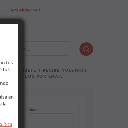
de…
Actualidad Self
Buscar:
on tus
e tus
SUSCRÍBETE Y RECIBE NUESTROS
.
ARTÍCULOS POR EMAIL
ando
ulsa en
 la
olítica